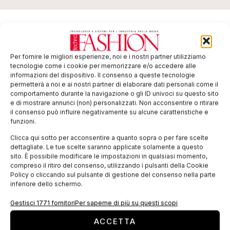
TI POTREBBERO INTERESSARE
Per fornire le migliori esperienze, noi e i nostri partner utilizziamo
tecnologie come i cookie per memorizzare e/o accedere alle
informazioni del dispositivo. Il consenso a queste tecnologie
permetterà a noi e ai nostri partner di elaborare dati personali come il
comportamento durante la navigazione o gli ID univoci su questo sito
e di mostrare annunci (non) personalizzati. Non acconsentire o ritirare
il consenso può influire negativamente su alcune caratteristiche e
funzioni.
Clicca qui sotto per acconsentire a quanto sopra o per fare scelte
dettagliate. Le tue scelte saranno applicate solamente a questo
sito. È possibile modificare le impostazioni in qualsiasi momento,
compreso il ritiro del consenso, utilizzando i pulsanti della Cookie
Proprietà intellettuale: sentenza a favore di
Policy o cliccando sul pulsante di gestione del consenso nella parte
Biancalani per contraffazione dei suoi brevetti
inferiore dello schermo.
in Cina
Il procedimento giudiziario promosso da Biancalani nei
Gestisci 1771 fornitori
Per saperne di più su questi scopi
confronti del produttore cinese di
ACCETTA