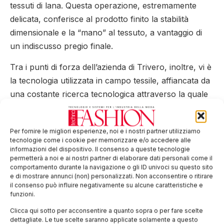
tessuti di lana. Questa operazione, estremamente
delicata, conferisce al prodotto finito la stabilità
dimensionale e la “mano” al tessuto, a vantaggio di
un indiscusso pregio finale.
Tra i punti di forza dell’azienda di Trivero, inoltre, vi è
la tecnologia utilizzata in campo tessile, affiancata da
una costante ricerca tecnologica attraverso la quale
l’azienda mira a continue innovazioni operative e alla
resa di qualità finale. Non a caso, alla luce di tutto
Per fornire le migliori esperienze, noi e i nostri partner utilizziamo
questo oggi l’azienda è in grado di fornire un prodotto
tecnologie come i cookie per memorizzare e/o accedere alle
estremamente competitivo. La continua ricerca e i
informazioni del dispositivo. Il consenso a queste tecnologie
permetterà a noi e ai nostri partner di elaborare dati personali come il
progetti portati a termine e ancora in corso stanno
comportamento durante la navigazione o gli ID univoci su questo sito
portando inoltre Famas a esplorare altri settori. La
e di mostrare annunci (non) personalizzati. Non acconsentire o ritirare
il consenso può influire negativamente su alcune caratteristiche e
nuova parola d’ordine è differenziare (nella foto un
funzioni.
satino in falda).
Clicca qui sotto per acconsentire a quanto sopra o per fare scelte
dettagliate. Le tue scelte saranno applicate solamente a questo
Tag:
Famas
ITMA
tessuti tecnici