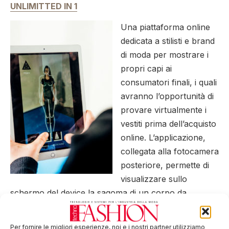
UNLIMITTED IN 1
Una piattaforma online
dedicata a stilisti e brand
di moda per mostrare i
propri capi ai
consumatori finali, i quali
avranno l’opportunità di
provare virtualmente i
vestiti prima dell’acquisto
online. L’applicazione,
collegata alla fotocamera
posteriore, permette di
visualizzare sullo
schermo del device la sagoma di un corpo da
allineare alla figura della persona inquadrata. Una
volta allineate le figure nel device, esse verranno
Per fornire le migliori esperienze, noi e i nostri partner utilizziamo