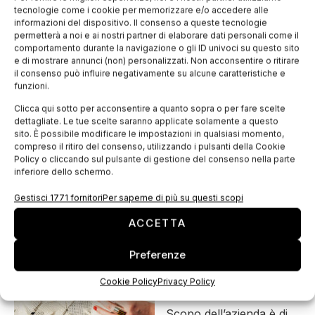
scansionate e appariranno le opzioni per la scelta dei
tecnologie come i cookie per memorizzare e/o accedere alle
informazioni del dispositivo. Il consenso a queste tecnologie
possibili outfit, in modo tale che l’utente possa avere
permetterà a noi e ai nostri partner di elaborare dati personali come il
un’anteprima e scegliere la migliore opzione da
comportamento durante la navigazione o gli ID univoci su questo sito
e di mostrare annunci (non) personalizzati. Non acconsentire o ritirare
acquistare.
il consenso può influire negativamente su alcune caratteristiche e
funzioni.
Clicca qui sotto per acconsentire a quanto sopra o per fare scelte
dettagliate. Le tue scelte saranno applicate solamente a questo
sito. È possibile modificare le impostazioni in qualsiasi momento,
compreso il ritiro del consenso, utilizzando i pulsanti della Cookie
FRAGMENTS GARMENTS STORY
Policy o cliccando sul pulsante di gestione del consenso nella parte
inferiore dello schermo.
Abbigliamento modulare
Gestisci 1771 fornitori
Per saperne di più su questi scopi
senza cuciture,
realizzato in digitale,
ACCETTA
prodotto localmente e
Preferenze
on-demand, che può
essere trasformato in
Cookie Policy
Privacy Policy
modo facile e veloce.
Scopo dell’azienda è di