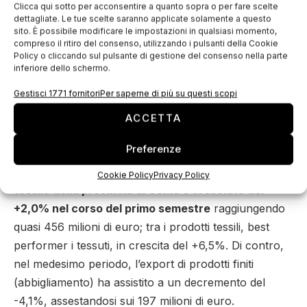
+30% circa rispetto al2010, a fronte di un calo del
Clicca qui sotto per acconsentire a quanto sopra o per fare scelte
dettagliate. Le tue scelte saranno applicate solamente a questo
-22% evidenziato dai debiti verso le banche di breve
sito. È possibile modificare le impostazioni in qualsiasi momento,
termine.
compreso il ritiro del consenso, utilizzando i pulsanti della Cookie
Policy o cliccando sul pulsante di gestione del consenso nella parte
Venendo all’analisi della liquidità aziendale,
il capitale
inferiore dello schermo.
circolante netto
(da intendersi come differenza tra
Gestisci 1771 fornitori
Per saperne di più su questi scopi
attivo e passivo corrente)
risulta positivo e, proprio
ACCETTA
nel 2011, ha evidenziato un incremento del +15,2
rispetto al 2010.
Preferenze
Con riferimento alla
prima parte del 2012
,
l’export
Cookie Policy
Privacy Policy
tessile della provincia di Como è cresciuto del
+2,0% nel corso del primo semestre
raggiungendo
quasi 456 milioni di euro; tra i prodotti tessili, best
performer i tessuti, in crescita del +6,5%. Di contro,
nel medesimo periodo, l’export di prodotti finiti
(abbigliamento) ha assistito a un decremento del
-4,1%, assestandosi sui 197 milioni di euro.