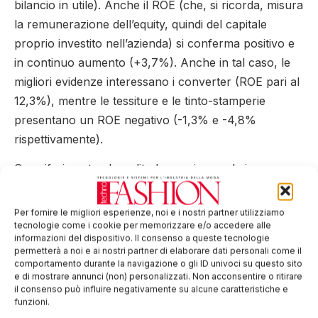
bilancio in utile). Anche il ROE (che, si ricorda, misura
la remunerazione dell’equity, quindi del capitale
proprio investito nell’azienda) si conferma positivo e
in continuo aumento (+3,7%). Anche in tal caso, le
migliori evidenze interessano i converter (ROE pari al
12,3%), mentre le tessiture e le tinto-stamperie
presentano un ROE negativo (-1,3% e -4,8%
rispettivamente).
Con riferimento al credito bancario, per le imprese a
campione,
il 56% dell’esposizione bancaria totale è
costituita da debiti verso le banche a breve
Per fornire le migliori esperienze, noi e i nostri partner utilizziamo
termine
(esigibili entro l’esercizio successivo), e non
tecnologie come i cookie per memorizzare e/o accedere alle
informazioni del dispositivo. Il consenso a queste tecnologie
manca di rilevare la tendenza verso un riequilibrio tra
permetterà a noi e ai nostri partner di elaborare dati personali come il
breve e medio-lungo termine, come risultava nel
comportamento durante la navigazione o gli ID univoci su questo sito
e di mostrare annunci (non) personalizzati. Non acconsentire o ritirare
periodo pre-crisi. Nel 2011, peraltro, i debiti di medio-
il consenso può influire negativamente su alcune caratteristiche e
lungo termine hanno sperimentato un aumento del
funzioni.