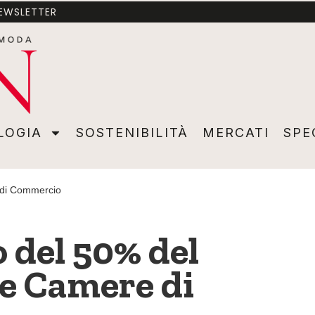
NEWSLETTER
A
SOSTENIBILITÀ
MERCATI
SPECIALI
VIDEO
ADVER
LOGIA
SOSTENIBILITÀ
MERCATI
SPE
e di Commercio
o del 50% del
le Camere di