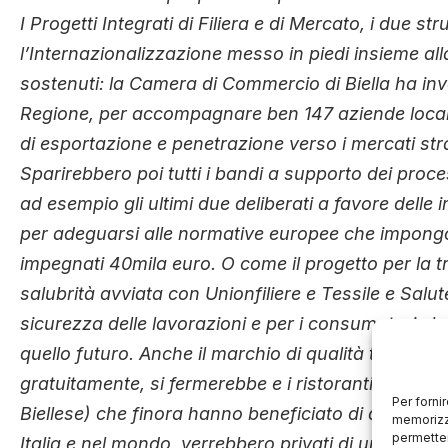
I Progetti Integrati di Filiera e di Mercato, i due s
l’Internazionalizzazione messo in piedi insieme a
sostenuti: la Camera di Commercio di Biella ha in
Regione, per accompagnare ben 147 aziende locali 
di esportazione e penetrazione verso i mercati str
Sparirebbero poi tutti i bandi a supporto dei proce
ad esempio gli ultimi due deliberati a favore delle 
per adeguarsi alle normative europee che impongono
impegnati 40mila euro. O come il progetto per la tr
salubrità avviata con Unionfiliere e Tessile e Salu
sicurezza delle lavorazioni e per i consumatori ch
quello futuro. Anche il marchio di qualità turistica 
gratuitamente, si fermerebbe e i ristoranti, gli alberg
Per forni
Biellese) che finora hanno beneficiato di questo ri
memorizza
permetter
Italia e nel mondo, verrebbero privati di un conso