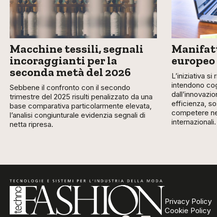
Macchine tessili, segnali
Manifatt
incoraggianti per la
europeo
seconda metà del 2026
L’iniziativa si
intendono cog
Sebbene il confronto con il secondo
dall’innovazio
trimestre del 2025 risulti penalizzato da una
efficienza, so
base comparativa particolarmente elevata,
competere nei
l’analisi congiunturale evidenzia segnali di
internazionali.
netta ripresa.
Privacy Policy
Cookie Policy