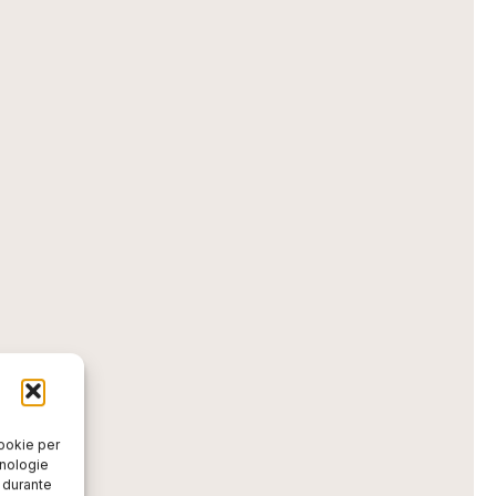
cookie per
cnologie
o durante