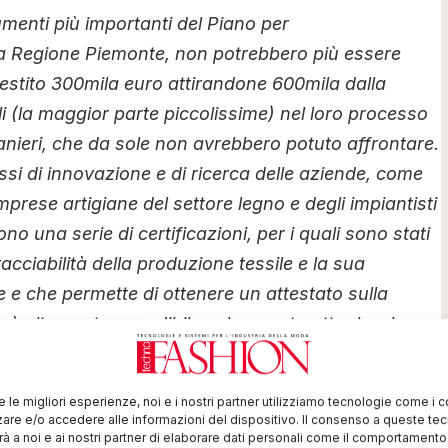
trumenti più importanti del Piano per
lla Regione Piemonte, non potrebbero più essere
vestito 300mila euro attirandone 600mila dalla
(la maggior parte piccolissime) nel loro processo
anieri, che da sole non avrebbero potuto affrontare.
ssi di innovazione e di ricerca delle aziende, come
imprese artigiane del settore legno e degli impiantisti
 una serie di certificazioni, per i quali sono stati
acciabilità della produzione tessile e la sua
te e che permette di ottenere un attestato sulla
e è altamente spendibile sul mercato attuale e in
“Ospitalità italiana”, a cui oggi si accede
hi, gli agriturismi e i rifugi (sono 51 in tutto nel
re le migliori esperienze, noi e i nostri partner utilizziamo tecnologie come i 
conoscimento e della vetrina che esso offre in tutta
re e/o accedere alle informazioni del dispositivo. Il consenso a queste te
à a noi e ai nostri partner di elaborare dati personali come il comportament
lidato strumento di promozione.