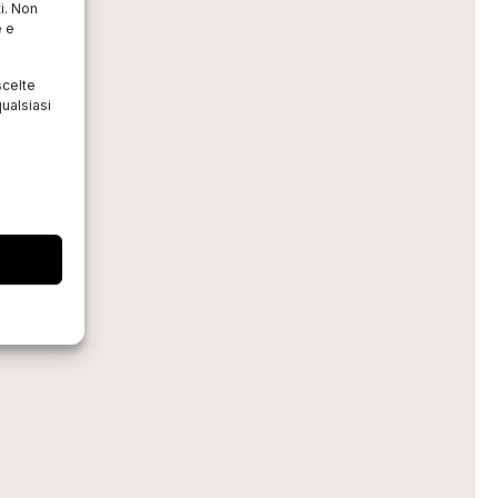
i. Non
e e
scelte
ualsiasi