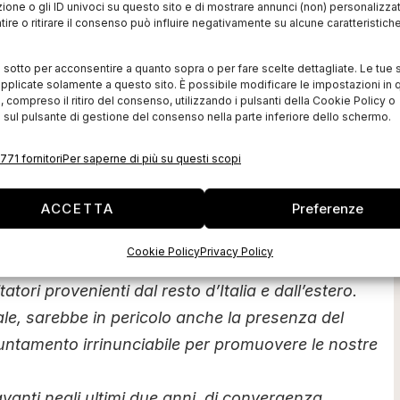
zione o gli ID univoci su questo sito e di mostrare annunci (non) personalizzat
crisi sono stati fondamentali per l’accesso al credito
ire o ritirare il consenso può influire negativamente su alcune caratteristich
anni è stato di quasi 900 mila euro, ma in futuro
i sotto per acconsentire a quanto sopra o per fare scelte dettagliate. Le tue 
ro più essere erogate le borse di studio e il
pplicate solamente a questo sito. È possibile modificare le impostazioni in q
olo 2013 sono ammontati a 90 mila euro. Addio anche
compreso il ritiro del consenso, utilizzando i pulsanti della Cookie Policy o
 sul pulsante di gestione del consenso nella parte inferiore dello schermo.
 alla quale la Cciaa ha contribuito con quasi 100
771 fornitori
Per saperne di più su questi scopi
cipazioni: da quella nell’Azienda Turistica Locale a
ACCETTA
Preferenze
rali sul territorio. Il tavolo di coordinamento del
ali, verrebbe meno e con esso tutti i contributi (nel
Cookie Policy
Privacy Policy
venti sportivi, culturali e promozionali che
tatori provenienti dal resto d’Italia e dall’estero.
le, sarebbe in pericolo anche la presenza del
puntamento irrinunciabile per promuovere le nostre
 avanti negli ultimi due anni, di convergenza