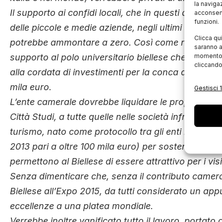
la naviga
Il supporto ai confidi locali, che in questi anni di 
acconsent
funzioni.
delle piccole e medie aziende, negli ultimi cinque 
Clicca qu
potrebbe ammontare a zero. Così come non potrebbe
saranno a
supporto al polo universitario biellese che nel s
momento, 
cliccando
alla cordata di investimenti per la conca di Oropa,
mila euro.
Gestisci 1
L’ente camerale dovrebbe liquidare le proprie parte
Città Studi, a tutte quelle nelle società infrastruttu
turismo, nato come protocollo tra gli enti istituzion
2013 pari a oltre 100 mila euro) per sostenere gli e
permettono al Biellese di essere attrattivo per i visi
Senza dimenticare che, senza il contributo camera
Biellese all’Expo 2015, da tutti considerato un ap
eccellenze a una platea mondiale.
Verrebbe inoltre vanificato tutto il lavoro, portato