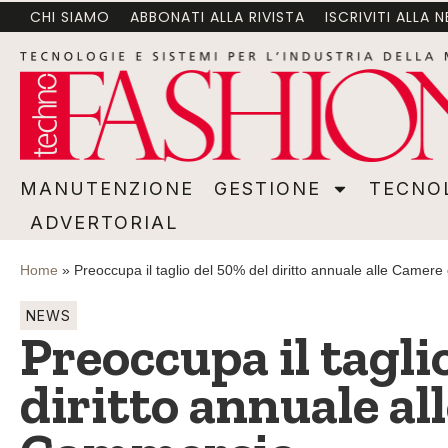
CHI SIAMO
ABBONATI ALLA RIVISTA
ISCRIVITI ALLA 
MANUTENZIONE
GESTIONE
TECNOLOGI
MANUTENZIONE
GESTIONE
TECNO
ADVERTORIAL
Home
»
Preoccupa il taglio del 50% del diritto annuale alle Camer
NEWS
Preoccupa il tagli
diritto annuale al