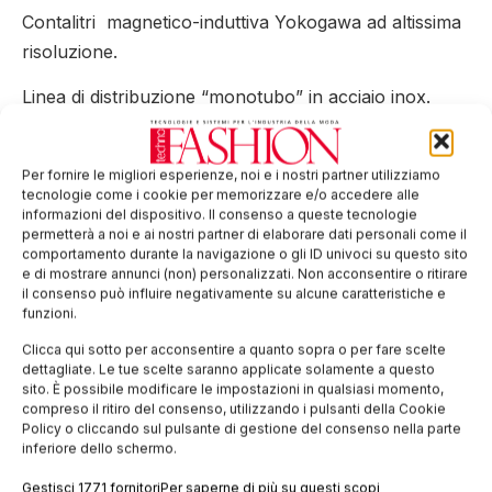
Contalitri magnetico-induttiva Yokogawa ad altissima
risoluzione.
Linea di distribuzione “monotubo” in acciaio inox.
Modulo per interfacciamento a sistemi gestionali
esterni.
Per fornire le migliori esperienze, noi e i nostri partner utilizziamo
tecnologie come i cookie per memorizzare e/o accedere alle
Certificazione “Green Label” Acimit.
informazioni del dispositivo. Il consenso a queste tecnologie
permetterà a noi e ai nostri partner di elaborare dati personali come il
comportamento durante la navigazione o gli ID univoci su questo sito
Tag:
colori
Dolkem
dosaggio
Lawer
e di mostrare annunci (non) personalizzati. Non acconsentire o ritirare
il consenso può influire negativamente su alcune caratteristiche e
EDICOLA WEB
funzioni.
Clicca qui sotto per acconsentire a quanto sopra o per fare scelte
dettagliate. Le tue scelte saranno applicate solamente a questo
sito. È possibile modificare le impostazioni in qualsiasi momento,
compreso il ritiro del consenso, utilizzando i pulsanti della Cookie
Policy o cliccando sul pulsante di gestione del consenso nella parte
inferiore dello schermo.
Gestisci 1771 fornitori
Per saperne di più su questi scopi