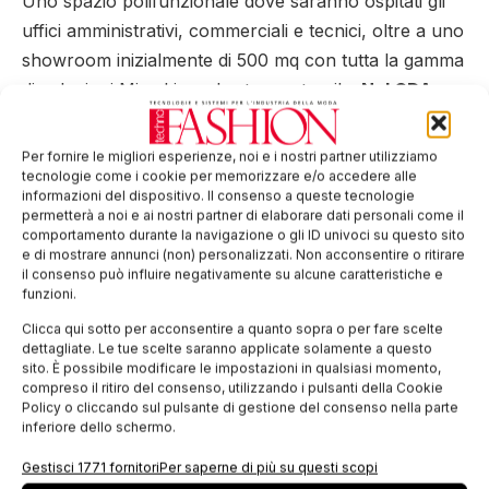
Uno spazio polifunzionale dove saranno ospitati gli
uffici amministrativi, commerciali e tecnici, oltre a uno
showroom inizialmente di 500 mq con tutta la gamma
di soluzioni Mimaki per la stampa tessile.
Nel CDA,
Massimo Bompan -Chairman-, Hirokazu Hayashi -
CEO-; Sakae Sagane -Director-.
Per fornire le migliori esperienze, noi e i nostri partner utilizziamo
tecnologie come i cookie per memorizzare e/o accedere alle
Tag:
Bompan
Massimo Bompan
Mimaki
informazioni del dispositivo. Il consenso a queste tecnologie
permetterà a noi e ai nostri partner di elaborare dati personali come il
Mimaki Bompan Textile
stampa digitale
tessile
comportamento durante la navigazione o gli ID univoci su questo sito
e di mostrare annunci (non) personalizzati. Non acconsentire o ritirare
EDICOLA WEB
il consenso può influire negativamente su alcune caratteristiche e
funzioni.
Clicca qui sotto per acconsentire a quanto sopra o per fare scelte
dettagliate. Le tue scelte saranno applicate solamente a questo
sito. È possibile modificare le impostazioni in qualsiasi momento,
compreso il ritiro del consenso, utilizzando i pulsanti della Cookie
Policy o cliccando sul pulsante di gestione del consenso nella parte
inferiore dello schermo.
Gestisci 1771 fornitori
Per saperne di più su questi scopi