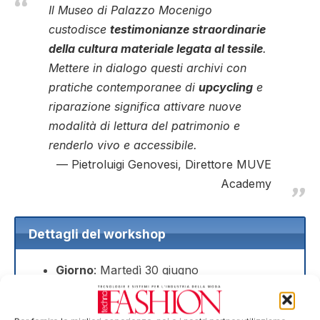
Il Museo di Palazzo Mocenigo
custodisce
testimonianze straordinarie
della cultura materiale legata al tessile
.
Mettere in dialogo questi archivi con
pratiche contemporanee di
upcycling
e
riparazione significa attivare nuove
modalità di lettura del patrimonio e
renderlo vivo e accessibile.
Pietroluigi Genovesi, Direttore MUVE
Academy
Dettagli del workshop
Giorno
: Martedì 30 giugno
Orario
: 9.00 – 12.00 / 13.00 – 18.00
Luogo
: Museo di Palazzo Mocenigo, C. del