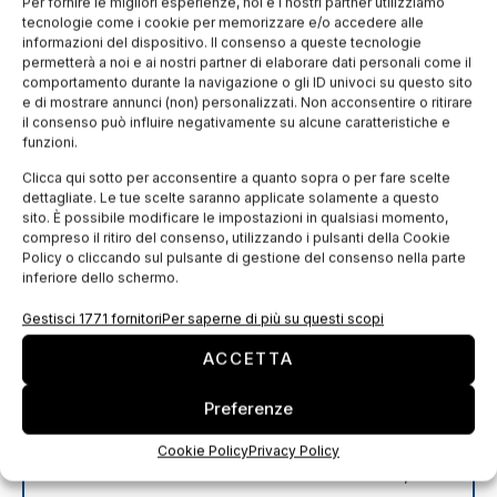
Per fornire le migliori esperienze, noi e i nostri partner utilizziamo
Tentor 1992, 30135 Venezia VE
tecnologie come i cookie per memorizzare e/o accedere alle
informazioni del dispositivo. Il consenso a queste tecnologie
permetterà a noi e ai nostri partner di elaborare dati personali come il
PROGRAMMA
comportamento durante la navigazione o gli ID univoci su questo sito
e di mostrare annunci (non) personalizzati. Non acconsentire o ritirare
9.00 – 9.45:
Lezione introduttiva
il consenso può influire negativamente su alcune caratteristiche e
Rammendi e riparazioni: tecnica, cura e attivismo
funzioni.
contemporaneo
Clicca qui sotto per acconsentire a quanto sopra o per fare scelte
dettagliate. Le tue scelte saranno applicate solamente a questo
con Alessandra Favalli e Barbara Guarducci,
sito. È possibile modificare le impostazioni in qualsiasi momento,
Mending for Good
compreso il ritiro del consenso, utilizzando i pulsanti della Cookie
Policy o cliccando sul pulsante di gestione del consenso nella parte
10.00 – 12.00:
Visita guidata agli archivi
inferiore dello schermo.
del museo
Gestisci 1771 fornitori
Per saperne di più su questi scopi
con Luigi Zanini, Museo di Palazzo Mocenigo
ACCETTA
13.00 – 18.00:
Laboratorio pratico
Preferenze
a cura di due maestre artigiane, esperte di
lavorazioni tessili fatte a mano
Cookie Policy
Privacy Policy
con Donatella De Bonis e Roberta Graziani,