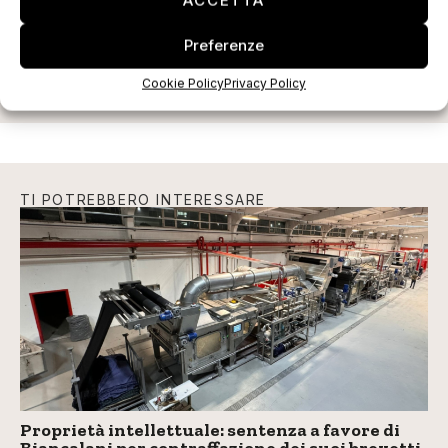
ACCETTA
ISCRIVITI ALLA NEWSLETTER
Preferenze
Cookie Policy
Privacy Policy
TI POTREBBERO INTERESSARE
Proprietà intellettuale: sentenza a favore di
Biancalani per contraffazione dei suoi brevetti