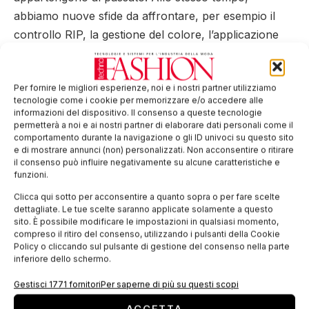
abbiamo nuove sfide da affrontare, per esempio il
controllo RIP, la gestione del colore, l’applicazione
dell’inchiostro, la velocità di stampa e la risoluzione».
Per fornire le migliori esperienze, noi e i nostri partner utilizziamo
Tag:
digitale
Durst
inkjet
Mascioni
stampa
tecnologie come i cookie per memorizzare e/o accedere alle
informazioni del dispositivo. Il consenso a queste tecnologie
tessile
permetterà a noi e ai nostri partner di elaborare dati personali come il
comportamento durante la navigazione o gli ID univoci su questo sito
EDICOLA WEB
e di mostrare annunci (non) personalizzati. Non acconsentire o ritirare
il consenso può influire negativamente su alcune caratteristiche e
funzioni.
Clicca qui sotto per acconsentire a quanto sopra o per fare scelte
dettagliate. Le tue scelte saranno applicate solamente a questo
sito. È possibile modificare le impostazioni in qualsiasi momento,
compreso il ritiro del consenso, utilizzando i pulsanti della Cookie
Policy o cliccando sul pulsante di gestione del consenso nella parte
inferiore dello schermo.
Gestisci 1771 fornitori
Per saperne di più su questi scopi