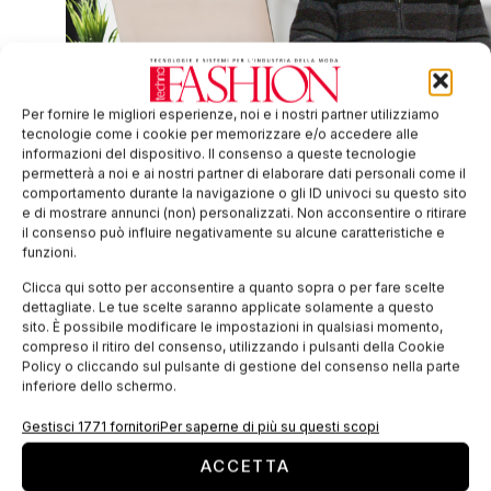
Per fornire le migliori esperienze, noi e i nostri partner utilizziamo
tecnologie come i cookie per memorizzare e/o accedere alle
Graziano Elegir
informazioni del dispositivo. Il consenso a queste tecnologie
permetterà a noi e ai nostri partner di elaborare dati personali come il
La piattaforma rappresenta
comportamento durante la navigazione o gli ID univoci su questo sito
e di mostrare annunci (non) personalizzati. Non acconsentire o ritirare
un’importante opportunità anche in
il consenso può influire negativamente su alcune caratteristiche e
ambito di
economia circolare
sia nel
funzioni.
settore cartario sia in quello tessile.
Clicca qui sotto per acconsentire a quanto sopra o per fare scelte
In particolare il
settore tessile
necessita
dettagliate. Le tue scelte saranno applicate solamente a questo
sito. È possibile modificare le impostazioni in qualsiasi momento,
di trovare
soluzioni
compreso il ritiro del consenso, utilizzando i pulsanti della Cookie
tecnologiche
avanzate per la
Policy o cliccando sul pulsante di gestione del consenso nella parte
inferiore dello schermo.
valorizzazione degli
scarti post-
industriali complessi
per superare il
Gestisci 1771 fornitori
Per saperne di più su questi scopi
basso tasso di riciclo attuale e ridurre
ACCETTA
l’impatto ambientale.