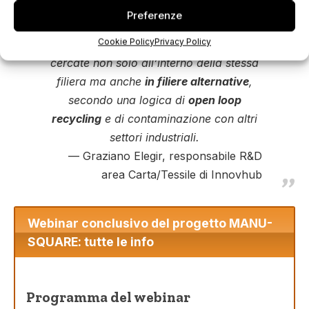
Preferenze
Soluzioni innovative di recupero
che
Cookie Policy
Privacy Policy
dovranno essere necessariamente
cercate non solo all’interno della stessa
filiera ma anche
in filiere alternative
,
secondo una logica di
open loop
recycling
e di contaminazione con altri
settori industriali.
Graziano Elegir, responsabile R&D
area Carta/Tessile di Innovhub
Webinar conclusivo del progetto MANU-
SQUARE: tutte le info
Programma del webinar