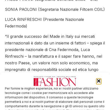
SONIA PAOLONI (Segretaria Nazionale Filtcem CGIL)
LUCA RINFRESCHI (Presidente Nazionale
Federmoda)
“Il grande successo del Made in Italy sui mercati
internazionali è dato da un insieme di fattori – spiega il
presidente nazionale di Cna Federmoda, Luca
Rinfreschi – la manifattura e il saper fare hanno, nel
nostro Paese, un valore non solo economico, ma
impregnato di responsabilità sociale ed etica lungo
tutta la filiera. Per irrobustirlo, abbiamo invitato a
Prato gli stakeholder del settore. Lo scopo?
Per fornire le migliori esperienze, noi e i nostri partner utilizziamo
Realizzare e cercare di condividere un programma di
tecnologie come i cookie per memorizzare e/o accedere alle
valorizzazione del Made in Italy in tutti i suoi aspetti,
informazioni del dispositivo. Il consenso a queste tecnologie
permetterà a noi e ai nostri partner di elaborare dati personali come il
che preveda anche azioni legislative destinate e
comportamento durante la navigazione o gli ID univoci su questo sito
premiare le imprese che mettono in trasparenza i