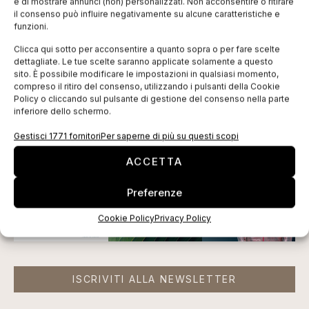
e di mostrare annunci (non) personalizzati. Non acconsentire o ritirare
il consenso può influire negativamente su alcune caratteristiche e
propri modelli organizzativi e certificano le diverse
funzioni.
fasi del processo produttivo”.
Clicca qui sotto per acconsentire a quanto sopra o per fare scelte
dettagliate. Le tue scelte saranno applicate solamente a questo
Tag:
abbigliamento
CNA Federmoda
convegno
sito. È possibile modificare le impostazioni in qualsiasi momento,
moda
Prato
Rana Plaza
sostenibilità
compreso il ritiro del consenso, utilizzando i pulsanti della Cookie
Policy o cliccando sul pulsante di gestione del consenso nella parte
inferiore dello schermo.
EDICOLA WEB
Gestisci 1771 fornitori
Per saperne di più su questi scopi
ACCETTA
Preferenze
Cookie Policy
Privacy Policy
ISCRIVITI ALLA NEWSLETTER