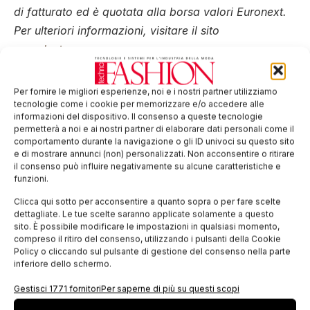
di fatturato ed è quotata alla borsa valori Euronext.
Per ulteriori informazioni, visitare il sito
www.lectra.com
Tag:
brand
Lectra
marchio
Per fornire le migliori esperienze, noi e i nostri partner utilizziamo
tecnologie come i cookie per memorizzare e/o accedere alle
EDICOLA WEB
informazioni del dispositivo. Il consenso a queste tecnologie
permetterà a noi e ai nostri partner di elaborare dati personali come il
comportamento durante la navigazione o gli ID univoci su questo sito
e di mostrare annunci (non) personalizzati. Non acconsentire o ritirare
il consenso può influire negativamente su alcune caratteristiche e
funzioni.
Clicca qui sotto per acconsentire a quanto sopra o per fare scelte
dettagliate. Le tue scelte saranno applicate solamente a questo
sito. È possibile modificare le impostazioni in qualsiasi momento,
compreso il ritiro del consenso, utilizzando i pulsanti della Cookie
Policy o cliccando sul pulsante di gestione del consenso nella parte
inferiore dello schermo.
ISCRIVITI ALLA NEWSLETTER
Gestisci 1771 fornitori
Per saperne di più su questi scopi