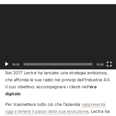
Video
Player
00:00
00:00
Nel 2017 Lectra ha lanciato una strategia ambiziosa,
che affonda le sue radici nei principi dell’Industria 4.0.
Il suo obiettivo: accompagnare i clienti nell’
era
digitale
.
Per trasmettere tutto ciò che l’azienda
rappresenta
oggi e tenere il passo della sua evoluzione
, Lectra ha