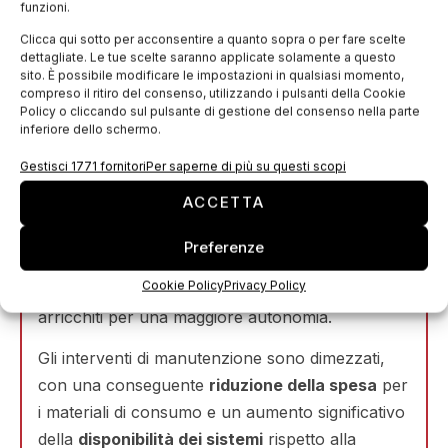
funzioni.
integrati che le rendono pienamente compatibili
Clicca qui sotto per acconsentire a quanto sopra o per fare scelte
con i principi dell’
Industria 4.0
.
dettagliate. Le tue scelte saranno applicate solamente a questo
sito. È possibile modificare le impostazioni in qualsiasi momento,
Grazie alla data intelligence e alla connettività
compreso il ritiro del consenso, utilizzando i pulsanti della Cookie
migliorata, i produttori dispongono di tutti i dati di
Policy o cliccando sul pulsante di gestione del consenso nella parte
inferiore dello schermo.
cui hanno bisogno per aumentare
l’efficienza
dei processi
, incrementare la
produttività
e
Gestisci 1771 fornitori
Per saperne di più su questi scopi
ottimizzare la
qualità dei prodotti
.
ACCETTA
I produttori beneficiano inoltre di
nuovi servizi
Preferenze
associati e di un nuovo contratto di
Cookie Policy
Privacy Policy
manutenzione predittiva
con contenuti digital
arricchiti per una maggiore autonomia.
Gli interventi di manutenzione sono dimezzati,
con una conseguente
riduzione della spesa
per
i materiali di consumo e un aumento significativo
della
disponibilità dei sistemi
rispetto alla