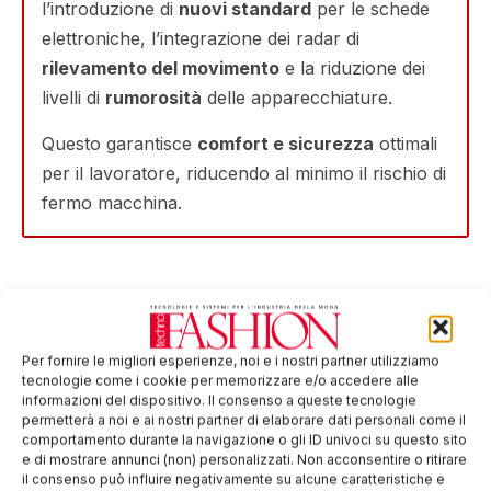
l’introduzione di
nuovi standard
per le schede
elettroniche, l’integrazione dei radar di
rilevamento del movimento
e la riduzione dei
livelli di
rumorosità
delle apparecchiature.
Questo garantisce
comfort e sicurezza
ottimali
per il lavoratore, riducendo al minimo il rischio di
fermo macchina.
Più connettività, più intelligenza, più
Per fornire le migliori esperienze, noi e i nostri partner utilizziamo
efficienza
tecnologie come i cookie per memorizzare e/o accedere alle
informazioni del dispositivo. Il consenso a queste tecnologie
VectorFashion iX2 e VectorFashion Q2 sono
permetterà a noi e ai nostri partner di elaborare dati personali come il
comportamento durante la navigazione o gli ID univoci su questo sito
caratterizzate da un
elevato livello di
e di mostrare annunci (non) personalizzati. Non acconsentire o ritirare
connettività
, grazie ai numerosi sensori
il consenso può influire negativamente su alcune caratteristiche e