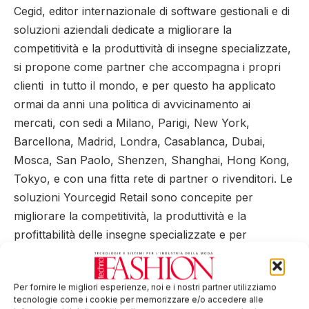
Cegid, editor internazionale di software gestionali e di
soluzioni aziendali dedicate a migliorare la
competitività e la produttività di insegne specializzate,
si propone come partner che accompagna i propri
clienti in tutto il mondo, e per questo ha applicato
ormai da anni una politica di avvicinamento ai
mercati, con sedi a Milano, Parigi, New York,
Barcellona, Madrid, Londra, Casablanca, Dubai,
Mosca, San Paolo, Shenzen, Shanghai, Hong Kong,
Tokyo, e con una fitta rete di partner o rivenditori. Le
soluzioni Yourcegid Retail sono concepite per
migliorare la competitività, la produttività e la
profittabilità delle insegne specializzate e per
trasformare l’esperienza del cliente sul punto vendita.
Il portfolio Yourcegid Retail include merchandise
Per fornire le migliori esperienze, noi e i nostri partner utilizziamo
planning, forecasting, sourcing e produzione, supply
tecnologie come i cookie per memorizzare e/o accedere alle
chain, gestione multicanale, gestione dei punti