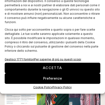
informazioni del dispositivo. Il consenso a queste tecnologie
permetterà a noi e ai nostri partner di elaborare dati personali come il
vendita, CRM e reporting. Oggi più di 1000 insegne e
comportamento durante la navigazione o gli ID univoci su questo sito
25000 punti vendita in 75 Paesi scelto le soluzioni
e di mostrare annunci (non) personalizzati. Non acconsentire o ritirare
il consenso può influire negativamente su alcune caratteristiche e
Yourcegid Retail per ottimizzare la propria catena di
funzioni.
distribuzione, dal negozio alla sede, dal cliente al
Clicca qui sotto per acconsentire a quanto sopra o per fare scelte
fornitore.
dettagliate. Le tue scelte saranno applicate solamente a questo
sito. È possibile modificare le impostazioni in qualsiasi momento,
Pagine:
1
2
compreso il ritiro del consenso, utilizzando i pulsanti della Cookie
Policy o cliccando sul pulsante di gestione del consenso nella parte
Tag:
Cegid
E-commerce
Patrick Bertrand
inferiore dello schermo.
Retail Connections
web
Gestisci 1771 fornitori
Per saperne di più su questi scopi
EDICOLA WEB
ACCETTA
Preferenze
Cookie Policy
Privacy Policy