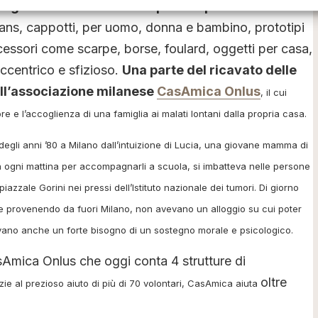
a grande svendita dei capi delle passate
 jeans, cappotti, per uomo, donna e bambino, prototipi
cessori come scarpe, borse, foulard, oggetti per casa,
eccentrico e sfizioso.
U
na parte del ricavato delle
all’associazione milanese
CasAmica Onlus
, il cui
ore e l’accoglienza di una famiglia ai malati lontani dalla propria casa.
degli anni ’80 a Milano dall’intuizione di Lucia, una giovane mamma di
a ogni mattina per accompagnarli a scuola, si imbatteva nelle persone
azzale Gorini nei pressi dell’Istituto nazionale dei tumori. Di giorno
 e provenendo da fuori Milano, non avevano un alloggio su cui poter
evano anche un forte bisogno di un sostegno morale e psicologico.
Amica Onlus che oggi conta 4 strutture di
oltre
zie al prezioso aiuto di più di 70 volontari, CasAmica aiuta