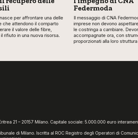
il recupero delle
l’impegno di CNA
sili
Federmoda
 nasce per affrontare una delle
Il messaggio di CNA Federmoda
ide che attendono il comparto
imprese non devono aspettare
rare il valore delle fibre,
le costringa a cambiare. Dev
l rifiuto in una nuova risorsa.
accompagnate ora, con strum
proporzionati alla loro struttura
Via Eritrea 21 – 20157 Milano. Capitale sociale: 5.000.000 euro interamen
ibunale di Milano. Iscritta al ROC Registro degli Operatori di Comun