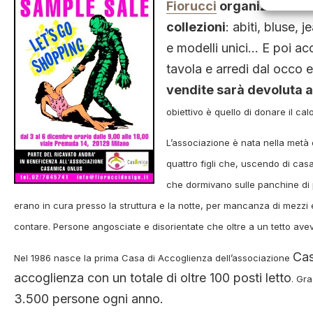
Fiorucci
organizzerà un
collezioni
: abiti, bluse,
e modelli unici… E poi ac
tavola e arredi dal occo 
vendite sarà devoluta 
obiettivo è quello di donare il cal
L’associazione è nata nella metà 
quattro figli che, uscendo di cas
che dormivano sulle panchine di pi
erano in cura presso la struttura e la notte, per mancanza di mezzi
contare. Persone angosciate e disorientate che oltre a un tetto av
Cas
Nel 1986 nasce la prima Casa di Accoglienza dell’associazione
accoglienza con un totale di oltre 100 posti letto
. Gra
3.500 persone ogni anno.