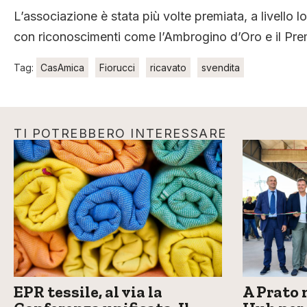
L’associazione è stata più volte premiata, a livello l
con riconoscimenti come l’Ambrogino d’Oro e il Prem
Tag:
CasAmica
Fiorucci
ricavato
svendita
TI POTREBBERO INTERESSARE
EPR tessile, al via la
A Prato 