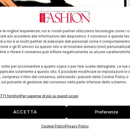
re le migliori esperienze, noi e i nostri partner utilizziamo tecnologie come i 
re e/o accedere alle informazioni del dispositivo. Il consenso a queste te
à a noi e ai nostri partner di elaborare dati personali come il comportament
zione o gli ID univoci su questo sito e di mostrare annunci (non) personalizzat
ire o ritirare il consenso può influire negativamente su alcune caratteristich
i sotto per acconsentire a quanto sopra o per fare scelte dettagliate. Le tue 
pplicate solamente a questo sito. È possibile modificare le impostazioni in q
compreso il ritiro del consenso, utilizzando i pulsanti della Cookie Policy o
 sul pulsante di gestione del consenso nella parte inferiore dello schermo.
771 fornitori
Per saperne di più su questi scopi
ACCETTA
Preferenze
3
, presso la sua sede milanese di viale Premuda 14,
Cookie Policy
Privacy Policy