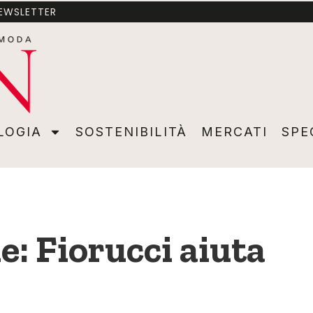
NEWSLETTER
A
SOSTENIBILITÀ
MERCATI
SPECIALI
VIDEO
ADVER
LOGIA
SOSTENIBILITÀ
MERCATI
SPE
e: Fiorucci aiuta