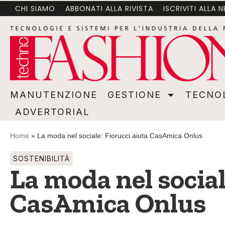
CHI SIAMO
ABBONATI ALLA RIVISTA
ISCRIVITI ALLA 
MANUTENZIONE
GESTIONE
TECNOLOGI
MANUTENZIONE
GESTIONE
TECNO
ADVERTORIAL
Home
»
La moda nel sociale: Fiorucci aiuta CasAmica Onlus
SOSTENIBILITÀ
La moda nel social
CasAmica Onlus