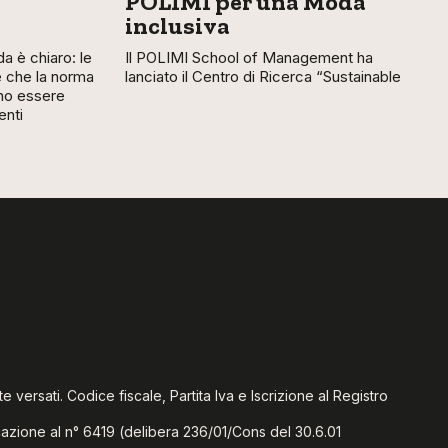
POLIMI per una Moda
inclusiva
 è chiaro: le
Il POLIMI School of Management ha
 che la norma
lanciato il Centro di Ricerca “Sustainable
ono essere
enti
te versati. Codice fiscale, Partita Iva e Iscrizione al Registro
icazione al n° 6419 (delibera 236/01/Cons del 30.6.01