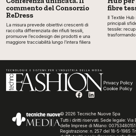
Conferenza unificata. Il
Hub per 
commento del Consorzio
fibre tes
ReDress
Il Textile Hub
principali sf
La misura prevede obiettivi crescenti di
tessile: recupe
raccolta differenziata dei rifiuti tessili,
trasformando i
promuove l’ecodesign dei prodotti e una
maggiore tracciabilità lungo l’intera filiera
Privacy Policy
Cookie Policy
© 2026 Tecniche Nuove Spa
Tutti i diritti riservati. Sede legale: 
delle Imprese di Milano: 00753480151
Registrazione: n. 257 del 18-5-1985 Tr