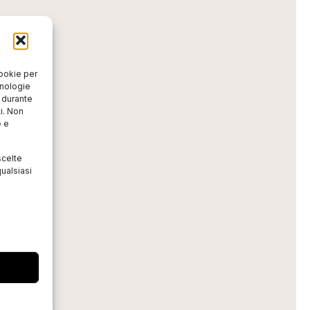
cookie per
cnologie
o durante
i. Non
e e
scelte
ualsiasi