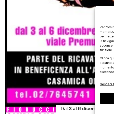
Per forni
memorizza
permetter
la naviga
acconsent
funzioni.
Clicca qu
saranno a
momento, 
cliccando
Gestisci 1
Dal
3 al 6 dicembre 201