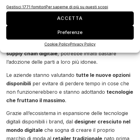
tecnologie digitali
Gestisci 1771 fornitori
Per saperne di più su questi scopi
ACCETTA
I brand sono coscienti che questo
cambiamento di
cultura
richiede un cambiamento nel modo di agire e
Preferenze
produrre dei creatori. Per queste aziende potrebbe
Cookie Policy
Privacy Policy
non essere necessario adottare completamente una
supply chain digitale
, potrebbe infatti bastare
l’adozione delle parti a loro più idonee.
Le aziende stanno valutando
tutte le nuove opzioni
disponibili
per evitare di perdere tempo in cose che
non funzionerebbero e stanno adottando
tecnologie
che fruttano il massimo
.
Grazie all’ecosistema in espansione delle tecnologie
digitali disponibili i brand, dal
designer cresciuto nel
mondo digitale
che sogna di creare il proprio
marchio di moda al
retailer tradizionale
nato prima