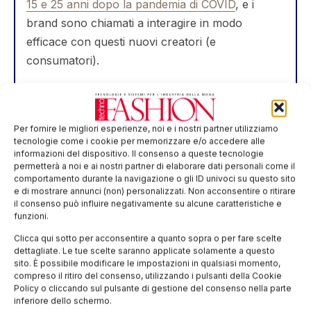
15 e 25 anni dopo la pandemia di COVID
, e i
brand sono chiamati a interagire in modo
efficace con questi nuovi creatori (e
consumatori).
Uno dei clienti di maggiore successo di Kornit, un
fornitore di tessuti
realizzati su misura
chiamato
Spoonflower
(ora consociata di
Per fornire le migliori esperienze, noi e i nostri partner utilizziamo
tecnologie come i cookie per memorizzare e/o accedere alle
Shutterfly
) ha parlato una volta di un “esercito di
informazioni del dispositivo. Il consenso a queste tecnologie
Etsy” che ha arricchito la loro libreria di design
permetterà a noi e ai nostri partner di elaborare dati personali come il
comportamento durante la navigazione o gli ID univoci su questo sito
con oltre 1,8 milioni di
creazioni digitali
, ognuna
e di mostrare annunci (non) personalizzati. Non acconsentire o ritirare
pronta per la stampa on demand, per essere
il consenso può influire negativamente su alcune caratteristiche e
funzioni.
personalizzata
in un numero illimitato di capi,
accessori, articoli per la casa o altri prodotti
Clicca qui sotto per acconsentire a quanto sopra o per fare scelte
dettagliate. Le tue scelte saranno applicate solamente a questo
tessili “fai-da-te”.
sito. È possibile modificare le impostazioni in qualsiasi momento,
compreso il ritiro del consenso, utilizzando i pulsanti della Cookie
Policy o cliccando sul pulsante di gestione del consenso nella parte
inferiore dello schermo.
L’ecosistema in espansione delle