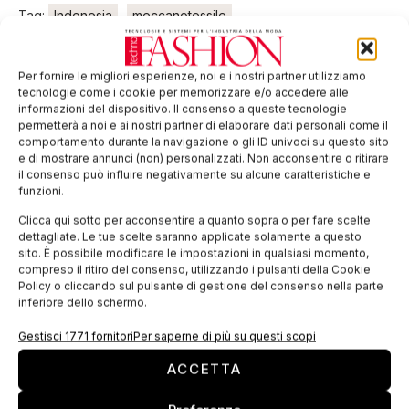
Tag:
Indonesia
meccanotessile
EDICOLA WEB
Per fornire le migliori esperienze, noi e i nostri partner utilizziamo
tecnologie come i cookie per memorizzare e/o accedere alle
informazioni del dispositivo. Il consenso a queste tecnologie
permetterà a noi e ai nostri partner di elaborare dati personali come il
comportamento durante la navigazione o gli ID univoci su questo sito
e di mostrare annunci (non) personalizzati. Non acconsentire o ritirare
il consenso può influire negativamente su alcune caratteristiche e
funzioni.
Clicca qui sotto per acconsentire a quanto sopra o per fare scelte
dettagliate. Le tue scelte saranno applicate solamente a questo
sito. È possibile modificare le impostazioni in qualsiasi momento,
compreso il ritiro del consenso, utilizzando i pulsanti della Cookie
ISCRIVITI ALLA NEWSLETTER
Policy o cliccando sul pulsante di gestione del consenso nella parte
inferiore dello schermo.
Gestisci 1771 fornitori
Per saperne di più su questi scopi
ACCETTA