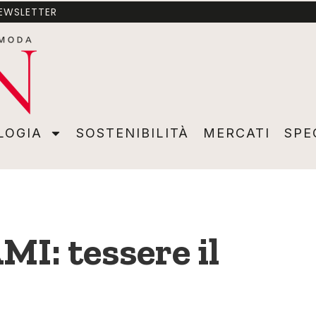
NEWSLETTER
A
SOSTENIBILITÀ
MERCATI
SPECIALI
VIDEO
ADVER
LOGIA
SOSTENIBILITÀ
MERCATI
SPE
I: tessere il