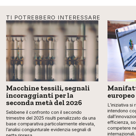
TI POTREBBERO INTERESSARE
Macchine tessili, segnali
Manifatt
incoraggianti per la
europeo
seconda metà del 2026
L’iniziativa si
intendono cog
Sebbene il confronto con il secondo
dall’innovazio
trimestre del 2025 risulti penalizzato da una
efficienza, so
base comparativa particolarmente elevata,
competere nei
l’analisi congiunturale evidenzia segnali di
internazionali.
netta ripresa.