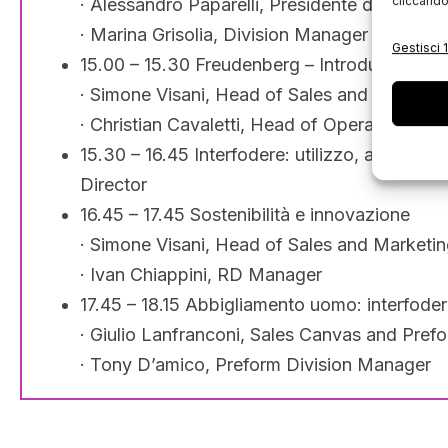
cliccando
· Alessandro Paparelli, Presidente del Sis
· Marina Grisolia, Division Manager Fashio
Gestisci 1
15.00 – 15.30 Freudenberg – Introduzione:
· Simone Visani, Head of Sales and Marketing
· Christian Cavaletti, Head of Operations Ital
15.30 – 16.45 Interfodere: utilizzo, applicazi
Director
16.45 – 17.45 Sostenibilità e innovazione
· Simone Visani, Head of Sales and Marketing
· Ivan Chiappini, RD Manager
17.45 – 18.15 Abbigliamento uomo: interfodere
· Giulio Lanfranconi, Sales Canvas and Prefo
· Tony D’amico, Preform Division Manager