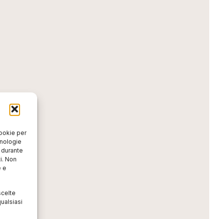
cookie per
cnologie
o durante
i. Non
e e
scelte
ualsiasi