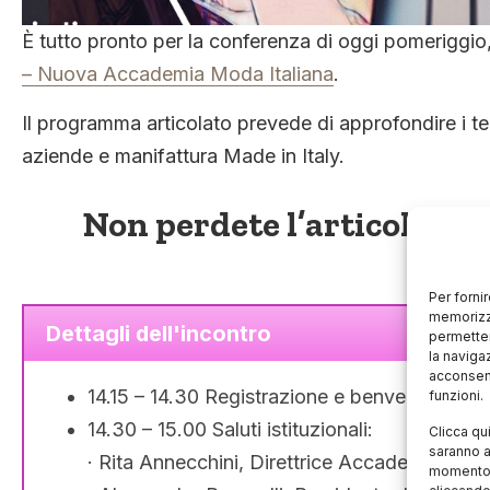
È tutto pronto per la conferenza di oggi pomeriggi
– Nuova Accademia Moda Italiana
.
Il programma articolato prevede di approfondire i temi
aziende e manifattura Made in Italy.
Non perdete l’articolo co
febb
Per forni
memorizza
Dettagli dell'incontro
permetter
la naviga
acconsent
14.15 – 14.30 Registrazione e benvenuto
funzioni.
14.30 – 15.00 Saluti istituzionali:
Clicca qu
saranno a
· Rita Annecchini, Direttrice Accademia NAM
momento, 