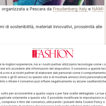
o, organizzata a Pescara da
Freudenberg Italy
e
NAMI
 di sostenibilità, materiali innovativi, prossimità alle
mpleto su Technofashion di
raio!
re le migliori esperienze, noi e i nostri partner utilizziamo tecnologie come i 
re e/o accedere alle informazioni del dispositivo. Il consenso a queste te
à a noi e ai nostri partner di elaborare dati personali come il comportament
zione o gli ID univoci su questo sito e di mostrare annunci (non) personalizzat
ire o ritirare il consenso può influire negativamente su alcune caratteristich
i sotto per acconsentire a quanto sopra o per fare scelte dettagliate. Le tue 
pplicate solamente a questo sito. È possibile modificare le impostazioni in q
I
compreso il ritiro del consenso, utilizzando i pulsanti della Cookie Policy o