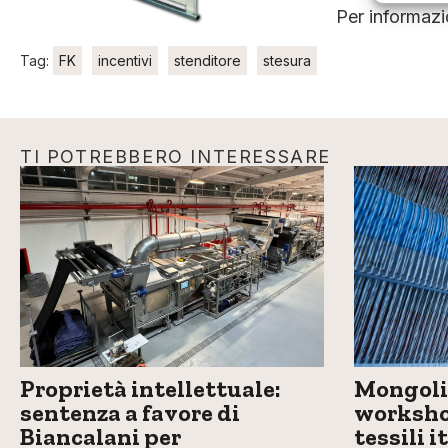
Per informazi
Tag:
FK
incentivi
stenditore
stesura
TI POTREBBERO INTERESSARE
Proprietà intellettuale:
Mongolia
sentenza a favore di
workshop
Biancalani per
tessili i