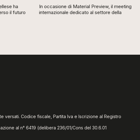
llese ha
In occasione di Material Preview, il meeting
so il futuro
internazionale dedicato al settore della
te versati. Codice fiscale, Partita Iva e Iscrizione al Registro
icazione al n° 6419 (delibera 236/01/Cons del 30.6.01