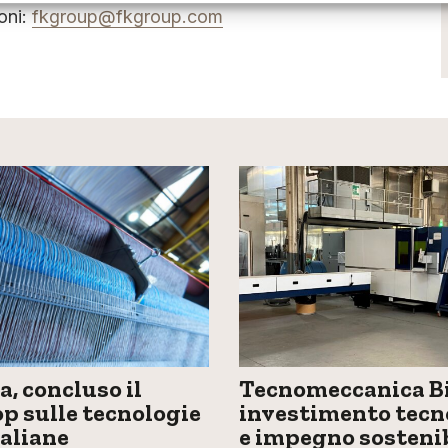
oni:
fkgroup@fkgroup.com
, concluso il
Tecnomeccanica Bi
 sulle tecnologie
investimento tecn
taliane
e impegno sosteni