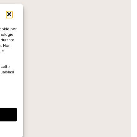
cookie per
cnologie
o durante
i. Non
e e
scelte
ualsiasi