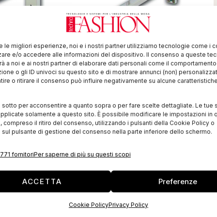
re le migliori esperienze, noi e i nostri partner utilizziamo tecnologie come i 
re e/o accedere alle informazioni del dispositivo. Il consenso a queste te
à a noi e ai nostri partner di elaborare dati personali come il comportament
zione o gli ID univoci su questo sito e di mostrare annunci (non) personalizzat
ire o ritirare il consenso può influire negativamente su alcune caratteristich
i sotto per acconsentire a quanto sopra o per fare scelte dettagliate. Le tue 
pplicate solamente a questo sito. È possibile modificare le impostazioni in q
si alle esigenze del mercato, FKgroup
compreso il ritiro del consenso, utilizzando i pulsanti della Cookie Policy o
 sul pulsante di gestione del consenso nella parte inferiore dello schermo.
p.com
) ha lanciato una campagna incentivi per la
ei vecchi stenditori.
771 fornitori
Per saperne di più su questi scopi
ttobre 2012
sarà infatti possibile richiedere un
ACCETTA
Preferenze
per trovare, insieme agli esperti FK, la soluzione più
 esigenza di stesura.
Cookie Policy
Privacy Policy