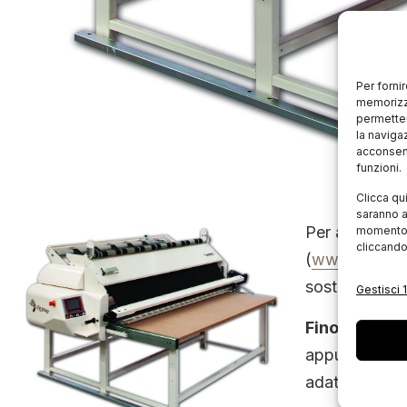
Per forni
memorizza
permetter
la naviga
acconsent
funzioni.
Clicca qu
saranno a
Per avvicinar
momento, 
cliccando
(
www.fkgrou
sostituzione d
Gestisci 1
Fino al 20 o
appuntamento 
adatta a ogni