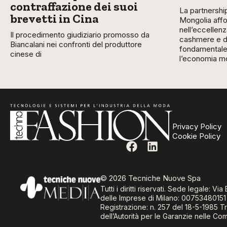
contraffazione dei suoi
La partnership
brevetti in Cina
Mongolia affo
nell’eccellenz
Il procedimento giudiziario promosso da
cashmere e de
Biancalani nei confronti del produttore
fondamentale 
cinese di
l’economia m
Privacy Policy
Cookie Policy
© 2026 Tecniche Nuove Spa
Tutti i diritti riservati. Sede legale: 
delle Imprese di Milano: 00753480151
Registrazione: n. 257 del 18-5-1985 Tr
dell’Autorità per le Garanzie nelle Co