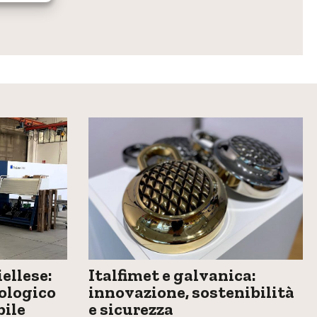
ellese:
Italfimet e galvanica:
ologico
innovazione, sostenibilità
bile
e sicurezza