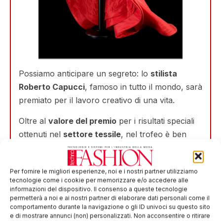
Possiamo anticipare un segreto: lo
stilista
Roberto Capucci
, famoso in tutto il mondo, sarà
premiato per il lavoro creativo di una vita.
Oltre al
valore del premio
per i risultati speciali
ottenuti nel
settore tessile
, nel trofeo è ben
visibile un pezzo del tessuto originale utilizzato
dall’
artista
Christo
(1935-2022) per coprire
Per fornire le migliori esperienze, noi e i nostri partner utilizziamo
l’Arco di Trionfo a Parigi.
tecnologie come i cookie per memorizzare e/o accedere alle
informazioni del dispositivo. Il consenso a queste tecnologie
Christo aveva progettato di rivestire questo
permetterà a noi e ai nostri partner di elaborare dati personali come il
edificio fin dal 1962 come parte del suo lavoro di
comportamento durante la navigazione o gli ID univoci su questo sito
e di mostrare annunci (non) personalizzati. Non acconsentire o ritirare
una vita “
Arte nello spazio pubblico
“. A parte