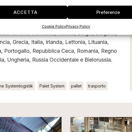
ub centrali, 212 punti di distribuzione per un
13.000 veicoli e 20.000 collaboratori garantiscono
ACCETTA
Preferenze
le.
Cookie Policy
Privacy Policy
tidianamente Germania, Austria, Belgio, Bulgaria,
a, Grecia, Italia, Irlanda, Lettonia, Lituania,
a, Portogallo, Repubblica Ceca, Romania, Regno
ia, Ungheria, Russia Occidentale e Bielorussia.
ne Systemlogistik
Palet System
pallet
trasporto