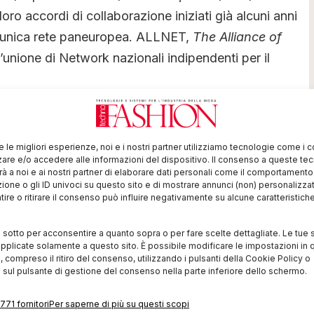
loro accordi di collaborazione iniziati già alcuni anni
n’unica rete paneuropea. ALLNET,
The Alliance of
 l’unione di Network nazionali indipendenti per il
erma degli eccellenti rapporti tra i singoli network. La
oro circuiti domestici nazionali in modo da garantire
re le migliori esperienze, noi e i nostri partner utilizziamo tecnologie come i 
unificata in tutta Europa.
re e/o accedere alle informazioni del dispositivo. Il consenso a queste te
à a noi e ai nostri partner di elaborare dati personali come il comportament
i resi compatibili tra loro, che si fonda l’interscambio
zione o gli ID univoci su questo sito e di mostrare annunci (non) personalizzat
ire o ritirare il consenso può influire negativamente su alcune caratteristich
ad alto valore aggiunto che permette, tra l’altro, a
ie spedizioni in tutti i Paesi europei e di recuperarle
i sotto per acconsentire a quanto sopra o per fare scelte dettagliate. Le tue 
lità del servizio è alla base delle esigenze di
pplicate solamente a questo sito. È possibile modificare le impostazioni in q
compreso il ritiro del consenso, utilizzando i pulsanti della Cookie Policy o
consentirà di considerare domestico anche
 sul pulsante di gestione del consenso nella parte inferiore dello schermo.
771 fornitori
Per saperne di più su questi scopi