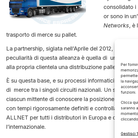
consolidato i 
or sono in u
Networks
, è
trasporto di merce su pallet.
La partnership, siglata nell’Aprile del 2012, è la conf
peculiarità di questa alleanza è quella di unire tra l
Per forni
alla propria clientela una distribuzione pallettizzata 
memorizza
permetter
È su questa base, e su processi informatici e logistic
la naviga
acconsent
di merce tra i singoli circuiti nazionali. Un servizio 
funzioni.
ciascun mittente di conoscere la posizione delle propr
Clicca qu
con tempi rigorosamente definiti e controllati. La qua
saranno a
momento, 
ALLNET per tutti i distributori in Europa e questo 
cliccando
l’internazionale.
Gestisci 1