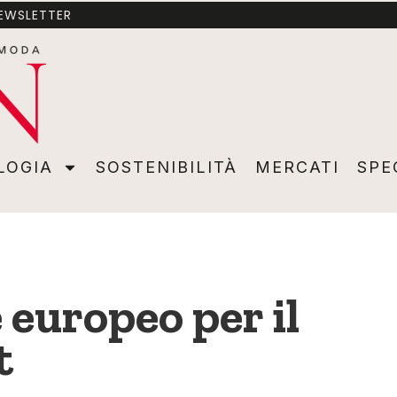
NEWSLETTER
A
SOSTENIBILITÀ
MERCATI
SPECIALI
VIDEO
ADVER
LOGIA
SOSTENIBILITÀ
MERCATI
SPE
 europeo per il
t