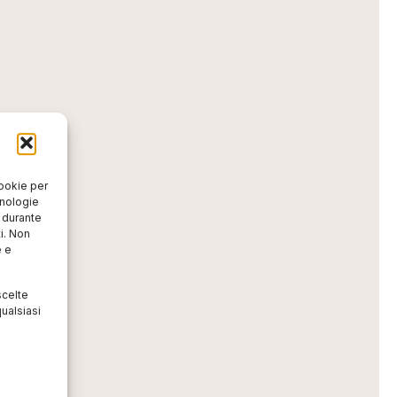
cookie per
cnologie
o durante
i. Non
e e
scelte
ualsiasi