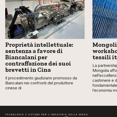
Proprietà intellettuale:
Mongolia
sentenza a favore di
workshop
Biancalani per
tessili i
contraffazione dei suoi
La partnership
brevetti in Cina
Mongolia affo
nell’eccellenz
Il procedimento giudiziario promosso da
cashmere e de
Biancalani nei confronti del produttore
fondamentale 
cinese di
l’economia m