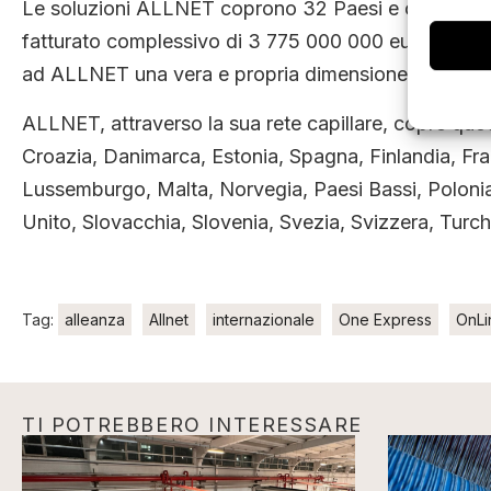
Le soluzioni ALLNET coprono 32 Paesi e contano 17 h
fatturato complessivo di 3 775 000 000 euro. Oltre 
ad ALLNET una vera e propria dimensione industria
ALLNET, attraverso la sua rete capillare, copre quo
Croazia, Danimarca, Estonia, Spagna, Finlandia, Franci
Lussemburgo, Malta, Norvegia, Paesi Bassi, Poloni
Unito, Slovacchia, Slovenia, Svezia, Svizzera, Turch
Tag:
alleanza
Allnet
internazionale
One Express
OnLi
TI POTREBBERO INTERESSARE