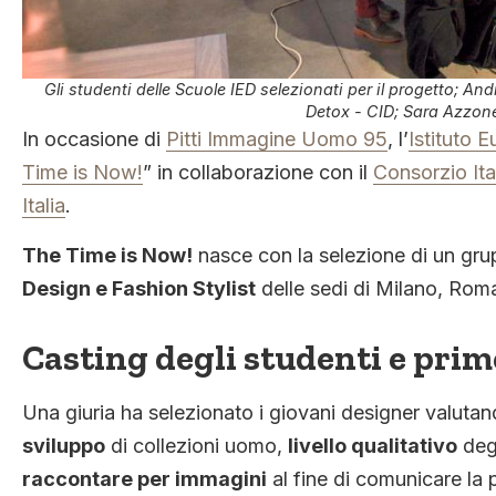
Gli studenti delle Scuole IED selezionati per il progetto; 
Detox - CID; Sara Azzone
In occasione di
Pitti Immagine Uomo 95
, l’
Istituto 
Time is Now!
” in collaborazione con il
Consorzio It
Italia
.
The Time is Now!
nasce con la selezione di un gr
Design e Fashion Stylist
delle sedi di Milano, Rom
Casting degli studenti e prim
Una giuria ha selezionato i giovani designer valutand
sviluppo
di collezioni uomo,
livello qualitativo
degl
raccontare per immagini
al fine di comunicare la p