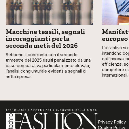
Macchine tessili, segnali
Manifatt
incoraggianti per la
europeo
seconda metà del 2026
L’iniziativa si
intendono cog
Sebbene il confronto con il secondo
dall’innovazio
trimestre del 2025 risulti penalizzato da una
efficienza, so
base comparativa particolarmente elevata,
competere nei
l’analisi congiunturale evidenzia segnali di
internazionali.
netta ripresa.
Privacy Policy
Cookie Policy