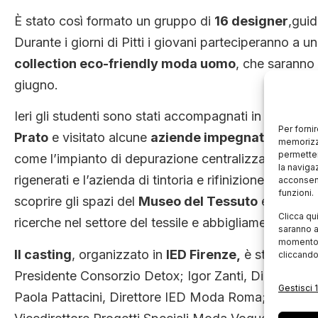
È stato così formato un gruppo di
16 designer
,guid
Durante i giorni di Pitti i giovani parteciperanno a 
collection eco-friendly moda uomo
, che saranno
giugno.
Ieri gli studenti sono stati accompagnati in un tour a
Per forni
Prato
e visitato alcune
aziende impegnate in Det
memorizza
permetter
come l’impianto di depurazione centralizzato GIDA, i
la naviga
rigenerati e l’azienda di tintoria e rifinizione tessut
acconsent
funzioni.
scoprire gli spazi del
Museo del Tessuto
e il
labora
Clicca qu
ricerche nel settore del tessile e abbigliamento.
saranno a
momento, 
Il casting
, organizzato in
IED Firenze,
è stato pres
cliccando
Presidente Consorzio Detox; Igor Zanti, Direttore 
Gestisci 1
Paola Pattacini, Direttore IED Moda Roma; Giovanni