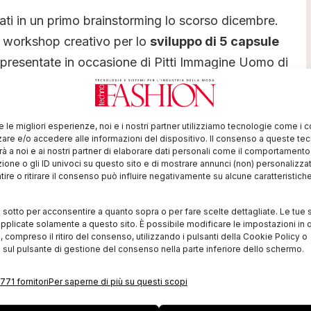
ati in un primo brainstorming lo scorso dicembre.
un workshop creativo per lo
sviluppo di 5 capsule
 presentate in occasione di Pitti Immagine Uomo di
lla
scoperta del
distretto della filiera moda di
re le migliori esperienze, noi e i nostri partner utilizziamo tecnologie come i 
ox
, selezionate per i processi attenti all’ambiente:
re e/o accedere alle informazioni del dispositivo. Il consenso a queste te
à a noi e ai nostri partner di elaborare dati personali come il comportament
l Lanificio Mario Bellucci produttore di tessuti
zione o gli ID univoci su questo sito e di mostrare annunci (non) personalizzat
i Jersey Mode. Gli studenti hanno potuto inoltre
ire o ritirare il consenso può influire negativamente su alcune caratteristich
torio di analisi
Buzzi LAB, specializzato in analisi e
i sotto per acconsentire a quanto sopra o per fare scelte dettagliate. Le tue 
pplicate solamente a questo sito. È possibile modificare le impostazioni in q
compreso il ritiro del consenso, utilizzando i pulsanti della Cookie Policy o
ieduto da una
giuria
composta da: Andrea Cavicchi,
 sul pulsante di gestione del consenso nella parte inferiore dello schermo.
IED Firenze; Sara Azzone, Direttore IED Moda Milano;
771 fornitori
Per saperne di più su questi scopi
 Ottonello, Art Director IED; Sara Sozzani, Maino