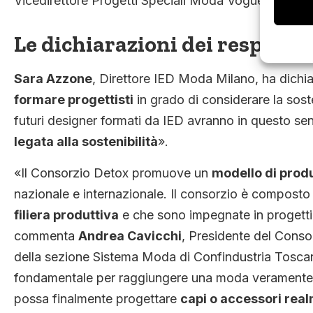
Vicedirettore Progetti Speciali Moda Vogue Italia e 
Le dichiarazioni dei responsa
Sara Azzone
, Direttore IED Moda Milano, ha dichia
formare progettisti
in grado di considerare la sosten
futuri designer formati da IED avranno in questo s
legata alla sostenibilità
».
«Il Consorzio Detox promuove un
modello di produ
nazionale e internazionale. Il consorzio è compost
filiera produttiva
e che sono impegnate in progetti 
commenta
Andrea Cavicchi
, Presidente del Conso
della sezione Sistema Moda di Confindustria Tosca
fondamentale per raggiungere una moda veramente so
possa finalmente progettare
capi o accessori real