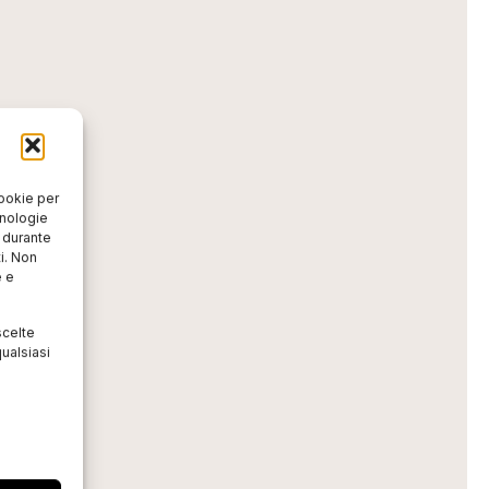
cookie per
cnologie
o durante
i. Non
e e
scelte
ualsiasi