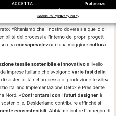
responsabile del progetto editoriale di Vogue Talents.
ACCETTA
Preferenze
bili
Cookie Policy
Privacy Policy
rato: «Riteniamo che il nostro dovere sia quello di
ibilità dei processi all’interno dei propri progetti. I
enso una
consapevolezza
e una maggiore
cultura
zione tessile sostenibile e innovativo
a livello
o da imprese italiane che svolgono
varie fasi della
di sostenibilità nel processo di produzione tessile»
rzio Italiano Implementazione Detox e Presidente
na Nord. «
Confrontarsi con i futuri designer
è
stenibile. Desideriamo contribuire affinché si
mente ecosostenibili
. Abbiamo inoltre l’impegno di