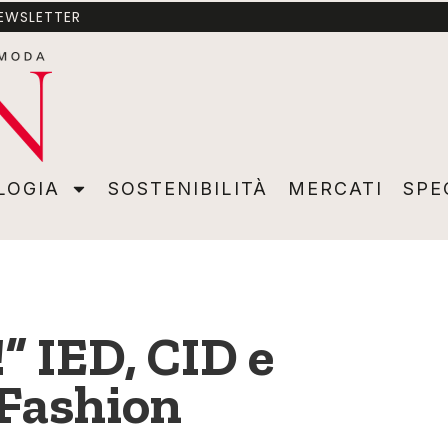
NEWSLETTER
A
SOSTENIBILITÀ
MERCATI
SPECIALI
VIDEO
ADVER
LOGIA
SOSTENIBILITÀ
MERCATI
SPE
” IED, CID e
 Fashion