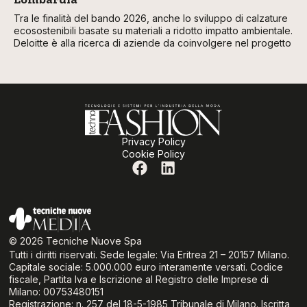
Tra le finalità del bando 2026, anche lo sviluppo di calzature
ecosostenibili basate su materiali a ridotto impatto ambientale.
Deloitte è alla ricerca di aziende da coinvolgere nel progetto
Privacy Policy
Cookie Policy
© 2026 Tecniche Nuove Spa
Tutti i diritti riservati. Sede legale: Via Eritrea 21 – 20157 Milano.
Capitale sociale: 5.000.000 euro interamente versati. Codice
fiscale, Partita Iva e Iscrizione al Registro delle Imprese di
Milano: 00753480151
Registrazione: n. 257 del 18-5-1985 Tribunale di Milano. Iscritta