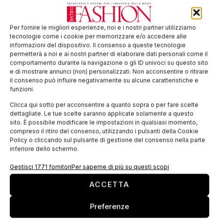
EDICOLA WEB
Per fornire le migliori esperienze, noi e i nostri partner utilizziamo
tecnologie come i cookie per memorizzare e/o accedere alle
informazioni del dispositivo. Il consenso a queste tecnologie
permetterà a noi e ai nostri partner di elaborare dati personali come il
comportamento durante la navigazione o gli ID univoci su questo sito
e di mostrare annunci (non) personalizzati. Non acconsentire o ritirare
il consenso può influire negativamente su alcune caratteristiche e
funzioni.
Clicca qui sotto per acconsentire a quanto sopra o per fare scelte
dettagliate. Le tue scelte saranno applicate solamente a questo
ISCRIVITI ALLA NEWSLETTER
sito. È possibile modificare le impostazioni in qualsiasi momento,
compreso il ritiro del consenso, utilizzando i pulsanti della Cookie
Policy o cliccando sul pulsante di gestione del consenso nella parte
inferiore dello schermo.
Gestisci 1771 fornitori
Per saperne di più su questi scopi
ACCETTA
Preferenze
TI POTREBBERO INTERESSARE