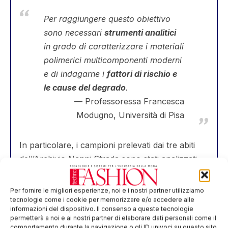
Per raggiungere questo obiettivo
sono necessari
strumenti analitici
in grado di caratterizzare i materiali
polimerici multicomponenti moderni
e di indagarne i
fattori di rischio e
le cause del degrado
.
Professoressa Francesca
Modugno, Università di Pisa
In particolare, i campioni prelevati dai tre abiti
dell’Archivio Nanni Strada sono stati analizzati
attraverso metodi di
spettroscopia, pirolisi
analitica, cromatografia e spettrometria di
Per fornire le migliori esperienze, noi e i nostri partner utilizziamo
massa
.
tecnologie come i cookie per memorizzare e/o accedere alle
informazioni del dispositivo. Il consenso a queste tecnologie
permetterà a noi e ai nostri partner di elaborare dati personali come il
Nel caso de “
Il Manto
” è emerso che
comportamento durante la navigazione o gli ID univoci su questo sito