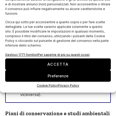
l’ingiallimento è correlato all’idrolisi della
e di mostrare annunci (non) personalizzati. Non acconsentire o ritirare
il consenso può influire negativamente su alcune caratteristiche e
frazione poliuretanica applicata sopra al
funzioni.
tessuto principale di cotone e usata per
Clicca qui sotto per acconsentire a quanto sopra o per fare scelte
impermeabilizzare l’indumento.
dettagliate. Le tue scelte saranno applicate solamente a questo
Nel caso de “
La Pelle
” – capo rovinato
sito. È possibile modificare le impostazioni in qualsiasi momento,
compreso il ritiro del consenso, utilizzando i pulsanti della Cookie
durante un’estate particolarmente calda
Policy o cliccando sul pulsante di gestione del consenso nella parte
mentre era esposto in mostra – la perdita di
inferiore dello schermo.
elasticità va attribuita alla foto-ossidazione
Gestisci 1771 fornitori
Per saperne di più su questi scopi
della catena poliammidica e all’influenza
ACCETTA
delle molecole del colorante sulla
temperatura di transizione vetrosa (la
Preferenze
temperatura alla quale un polimero amorfo
Cookie Policy
Privacy Policy
passa da uno stato rigido a uno morbido, o
viceversa).
Piani di conservazione e studi ambientali