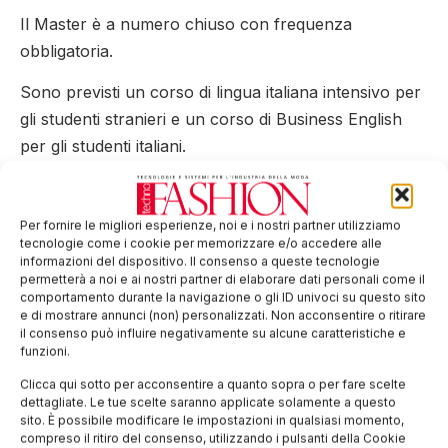
Il Master è a numero chiuso con frequenza
obbligatoria.
Sono previsti un corso di lingua italiana intensivo per
gli studenti stranieri e un corso di Business English
per gli studenti italiani.
La domanda di pre-iscrizione può essere compilata
sul sito
www.masterMTE.cittastudi.org
Per fornire le migliori esperienze, noi e i nostri partner utilizziamo
tecnologie come i cookie per memorizzare e/o accedere alle
Per gli studenti italiani e dell’Unione Europea la
informazioni del dispositivo. Il consenso a queste tecnologie
permetterà a noi e ai nostri partner di elaborare dati personali come il
scadenza per la
presentazione delle domande
è il
2
comportamento durante la navigazione o gli ID univoci su questo sito
agosto 2013
, mentre per gli studenti extra UE la
e di mostrare annunci (non) personalizzati. Non acconsentire o ritirare
il consenso può influire negativamente su alcune caratteristiche e
scadenza è il
3 maggio 2013
.
funzioni.
Tag:
abbigliamento
città studi
formazione
Liuc
Clicca qui sotto per acconsentire a quanto sopra o per fare scelte
dettagliate. Le tue scelte saranno applicate solamente a questo
master
moda
tessile
textile
sito. È possibile modificare le impostazioni in qualsiasi momento,
compreso il ritiro del consenso, utilizzando i pulsanti della Cookie