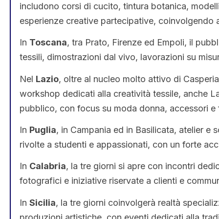
includono corsi di cucito, tintura botanica, modelli
esperienze creative partecipative, coinvolgendo 
In
Toscana
, tra Prato, Firenze ed Empoli, il pubb
tessili, dimostrazioni dal vivo, lavorazioni su misu
Nel
Lazio
, oltre al nucleo molto attivo di Casperi
workshop dedicati alla creatività tessile, anche Lati
pubblico, con focus su moda donna, accessori e f
In
Puglia
, in Campania ed in Basilicata, atelier e s
rivolte a studenti e appassionati, con un forte acc
In
Calabria
, la tre giorni si apre con incontri ded
fotografici e iniziative riservate a clienti e commun
In
Sicilia
, la tre giorni coinvolgerà realtà specializ
produzioni artistiche, con eventi dedicati alla tra