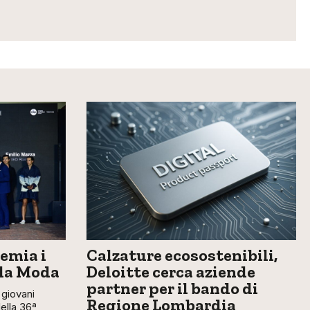
emia i
Calzature ecosostenibili,
lla Moda
Deloitte cerca aziende
partner per il bando di
giovani
Regione Lombardia
della 36ª