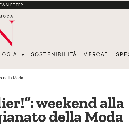
NEWSLETTER
A
SOSTENIBILITÀ
MERCATI
SPECIALI
VIDEO
ADVER
LOGIA
SOSTENIBILITÀ
MERCATI
SPE
ato della Moda
ier!”: weekend alla
gianato della Moda