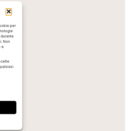
cookie per
cnologie
o durante
i. Non
e e
scelte
ualsiasi