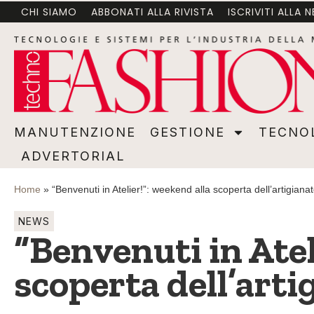
CHI SIAMO
ABBONATI ALLA RIVISTA
ISCRIVITI ALLA 
MANUTENZIONE
GESTIONE
TECNOLOGI
MANUTENZIONE
GESTIONE
TECNO
ADVERTORIAL
Home
»
“Benvenuti in Atelier!”: weekend alla scoperta dell’artigian
NEWS
“Benvenuti in Atel
scoperta dell’arti