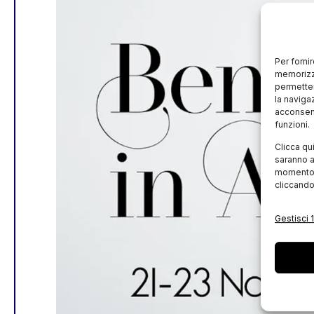
Per forni
memorizza
permetter
la naviga
acconsent
funzioni.
Clicca qu
saranno a
momento, 
cliccando
Gestisci 1