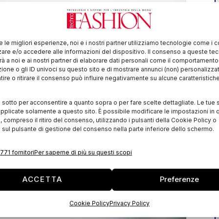
re le migliori esperienze, noi e i nostri partner utilizziamo tecnologie come i 
re e/o accedere alle informazioni del dispositivo. Il consenso a queste te
à a noi e ai nostri partner di elaborare dati personali come il comportament
zione o gli ID univoci su questo sito e di mostrare annunci (non) personalizzat
ire o ritirare il consenso può influire negativamente su alcune caratteristich
i sotto per acconsentire a quanto sopra o per fare scelte dettagliate. Le tue 
pplicate solamente a questo sito. È possibile modificare le impostazioni in q
compreso il ritiro del consenso, utilizzando i pulsanti della Cookie Policy o
 sul pulsante di gestione del consenso nella parte inferiore dello schermo.
771 fornitori
Per saperne di più su questi scopi
ACCETTA
Preferenze
Cookie Policy
Privacy Policy