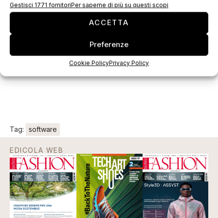
come Adidas, che dopo 7 anni ha incrementato il
Gestisci 1771 fornitori
Per saperne di più su questi scopi
suo profitto annuo da 90 milioni a 2 miliardi,
ACCETTA
Puma per cui è stata eseguita un’operazione di
restyling del sito, M&M’s e RayBan mediante la
Preferenze
personalizzazione dei prodotti acquistabili online.
Cookie Policy
Privacy Policy
Tag:
software
EDICOLA WEB