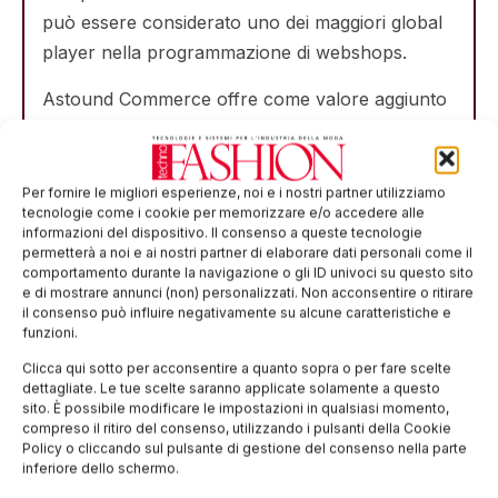
può essere considerato uno dei maggiori global
player nella programmazione di webshops.
Astound Commerce offre come valore aggiunto
al cliente la possibilità di usufruire di servizi
esclusivi come il supporto 24/7 per 365 giorni e
la gestione della parte finanziaria (tasse, dazi,
Per fornire le migliori esperienze, noi e i nostri partner utilizziamo
tecnologie come i cookie per memorizzare e/o accedere alle
rimborsi) sia a livello nazionale che
informazioni del dispositivo. Il consenso a queste tecnologie
internazionale. I benefici di questo approccio si
permetterà a noi e ai nostri partner di elaborare dati personali come il
comportamento durante la navigazione o gli ID univoci su questo sito
riflettono anche sui dati di conversione, ossia dal
e di mostrare annunci (non) personalizzati. Non acconsentire o ritirare
numero di volte che un utente visita il sito e
il consenso può influire negativamente su alcune caratteristiche e
funzioni.
trasforma la sua presenza in un acquisto,
cresciuti del 20% in molti progetti rispetto
Clicca qui sotto per acconsentire a quanto sopra o per fare scelte
dettagliate. Le tue scelte saranno applicate solamente a questo
all’anno precedente.
sito. È possibile modificare le impostazioni in qualsiasi momento,
compreso il ritiro del consenso, utilizzando i pulsanti della Cookie
Tale sviluppo positivo è stato registrato da
Policy o cliccando sul pulsante di gestione del consenso nella parte
inferiore dello schermo.
molteplici aziende seguite da Astound Commerce