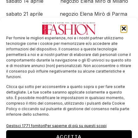
sabato 14 aprile negozio Elena Mirò di Milano
sabato 21 aprile negozio Elena Mirò di Parma
sabato 28 aprile negozio Elena Mirò di Vicenza
Per fornire le migliori esperienze, noi e i nostri partner utilizziamo
tecnologie come i cookie per memorizzare e/o accedere alle
informazioni del dispositivo. Il consenso a queste tecnologie
Tag:
Elena Mirò
libro
permetterà a noi e ai nostri partner di elaborare dati personali come il
comportamento durante la navigazione o gli ID univoci su questo sito
EDICOLA WEB
e di mostrare annunci (non) personalizzati. Non acconsentire o ritirare
il consenso può influire negativamente su alcune caratteristiche e
funzioni.
Clicca qui sotto per acconsentire a quanto sopra o per fare scelte
dettagliate. Le tue scelte saranno applicate solamente a questo
sito. È possibile modificare le impostazioni in qualsiasi momento,
compreso il ritiro del consenso, utilizzando i pulsanti della Cookie
Policy o cliccando sul pulsante di gestione del consenso nella parte
inferiore dello schermo.
Gestisci 1771 fornitori
Per saperne di più su questi scopi
ACCETTA