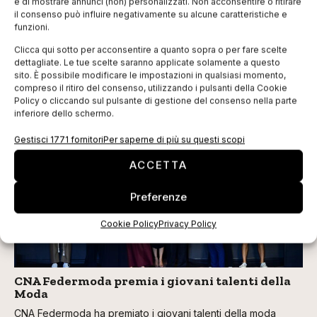
e di mostrare annunci (non) personalizzati. Non acconsentire o ritirare
il consenso può influire negativamente su alcune caratteristiche e
funzioni.
Clicca qui sotto per acconsentire a quanto sopra o per fare scelte
dettagliate. Le tue scelte saranno applicate solamente a questo
sito. È possibile modificare le impostazioni in qualsiasi momento,
compreso il ritiro del consenso, utilizzando i pulsanti della Cookie
Policy o cliccando sul pulsante di gestione del consenso nella parte
inferiore dello schermo.
TI POTREBBERO INTERESSARE
Gestisci 1771 fornitori
Per saperne di più su questi scopi
ACCETTA
Preferenze
Cookie Policy
Privacy Policy
CNA Federmoda premia i giovani talenti della
Moda
CNA Federmoda ha premiato i giovani talenti della moda