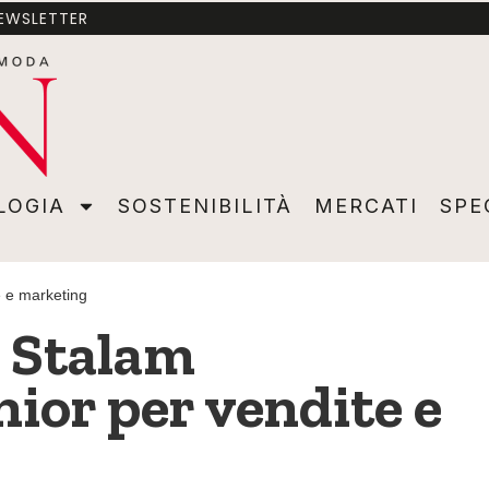
NEWSLETTER
A
SOSTENIBILITÀ
MERCATI
SPECIALI
VIDEO
ADVER
LOGIA
SOSTENIBILITÀ
MERCATI
SPE
e e marketing
c Stalam
nior per vendite e