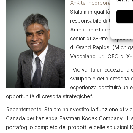
Gestisci 1
X-Rite Incorporated
(NASD
Stalam in qualità di vicep
responsabile di tutte le at
Americhe e la regione EME
senior di X-Rite in qualit
di Grand Rapids, (Michig
Vacchiano, Jr., CEO di X-
“Vic vanta un eccezionale 
sviluppo e della crescita
esperienza costituirà un e
opportunità di crescita strategiche”.
Recentemente, Stalam ha rivestito la funzione di vi
Canada per l’azienda Eastman Kodak Company. Il su
portafoglio completo dei prodotti e delle soluzioni K