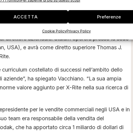
771 fornitori
Per saperne di più su questi scopi
AQ:XRIT) ha annunciato oggi la nomina di Vic
residente senior per vendite e marketing: egli sarà
ACCETTA
Preferenze
tività di vendita, marketing e assistenza per le
A, nonché per l’assistenza al team dirigenziale
Cookie Policy
Privacy Policy
à di direttore aziendale. Stalam opererà presso la sede
an, USA), e avrà come diretto superiore Thomas J.
Rite.
curriculum costellato di successi nell’ambito dello
 di aziende”, ha spiegato Vacchiano. “La sua ampia
norme valore aggiunto per X-Rite nella sua ricerca di
cepresidente per le vendite commerciali negli USA e in
o team era responsabile della vendita del
odak, che ha apportato circa 1 miliardo di dollari di