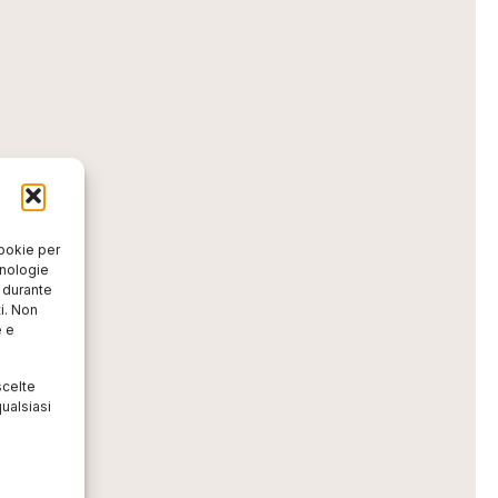
cookie per
cnologie
o durante
i. Non
e e
scelte
ualsiasi