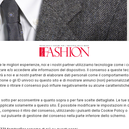
re le migliori esperienze, noi e i nostri partner utilizziamo tecnologie come i 
re e/o accedere alle informazioni del dispositivo. Il consenso a queste te
à a noi e ai nostri partner di elaborare dati personali come il comportament
zione o gli ID univoci su questo sito e di mostrare annunci (non) personalizzat
ire o ritirare il consenso può influire negativamente su alcune caratteristich
i sotto per acconsentire a quanto sopra o per fare scelte dettagliate. Le tue 
pplicate solamente a questo sito. È possibile modificare le impostazioni in q
compreso il ritiro del consenso, utilizzando i pulsanti della Cookie Policy o
 sul pulsante di gestione del consenso nella parte inferiore dello schermo.