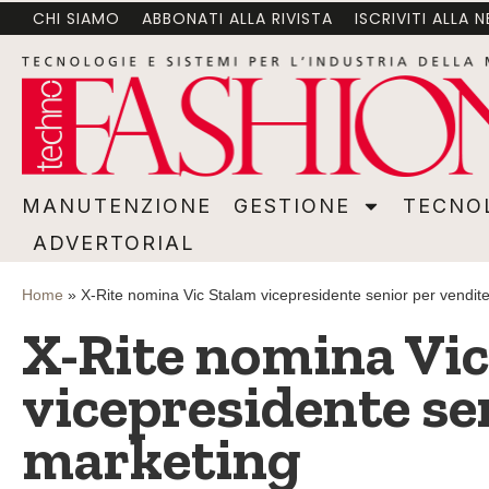
CHI SIAMO
ABBONATI ALLA RIVISTA
ISCRIVITI ALLA 
MANUTENZIONE
GESTIONE
TECNOLOGI
MANUTENZIONE
GESTIONE
TECNO
ADVERTORIAL
Home
»
X-Rite nomina Vic Stalam vicepresidente senior per vendit
X-Rite nomina Vi
vicepresidente se
marketing