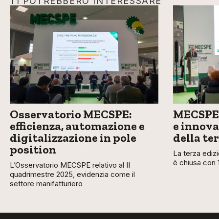
TI POTREBBERO INTERESSARE
Osservatorio MECSPE:
MECSPE 
efficienza, automazione e
e innova
digitalizzazione in pole
della te
position
La terza ediz
è chiusa con 
L’Osservatorio MECSPE relativo al II
quadrimestre 2025, evidenzia come il
settore manifatturiero