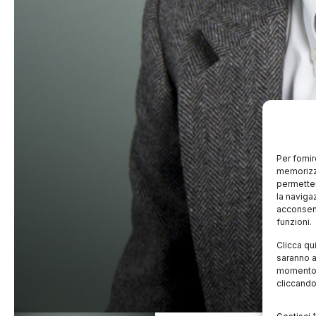
Per forni
memorizza
permetter
la naviga
acconsent
funzioni.
Clicca qu
saranno a
momento, 
cliccando