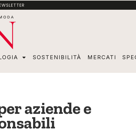
NEWSLETTER
A
SOSTENIBILITÀ
MERCATI
SPECIALI
VIDEO
ADVER
LOGIA
SOSTENIBILITÀ
MERCATI
SPE
per aziende e
onsabili