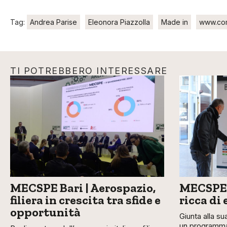
Tag:
Andrea Parise
Eleonora Piazzolla
Made in
www.co
TI POTREBBERO INTERESSARE
MECSPE Bari | Aerospazio,
MECSPE 
filiera in crescita tra sfide e
ricca di
opportunità
Giunta alla s
un programma 