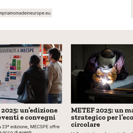
mpriamomadeineurope.eu
2025: un’edizione
METEF 2025: un ma
 eventi e convegni
strategico per l’e
circolare
ua 23ª edizione, MECSPE offre
ricco di eventi