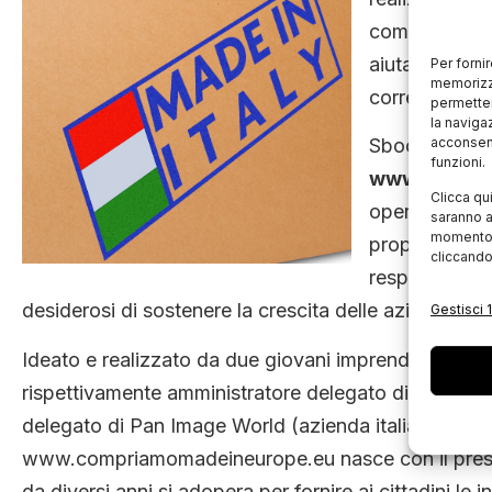
competitività
aiutare i citt
Per forni
memorizza
corretta sui s
permetter
la naviga
acconsent
Sboccia con qu
funzioni.
www.compri
Clicca qu
operano all’i
saranno a
momento, 
proprio brand
cliccando
responsabili i
desiderosi di sostenere la crescita delle aziende eu
Gestisci 1
Ideato e realizzato da due giovani imprenditori italia
rispettivamente amministratore delegato di Idea (soc
delegato di Pan Image World (azienda italiana leader
www.compriamomadeineurope.eu nasce con il prest
da diversi anni si adopera per fornire ai cittadini le 