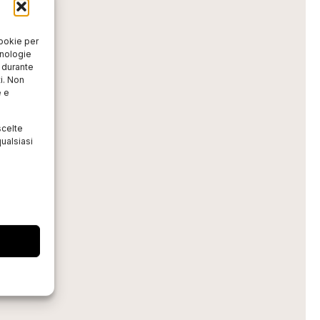
cookie per
cnologie
o durante
i. Non
e e
scelte
ualsiasi