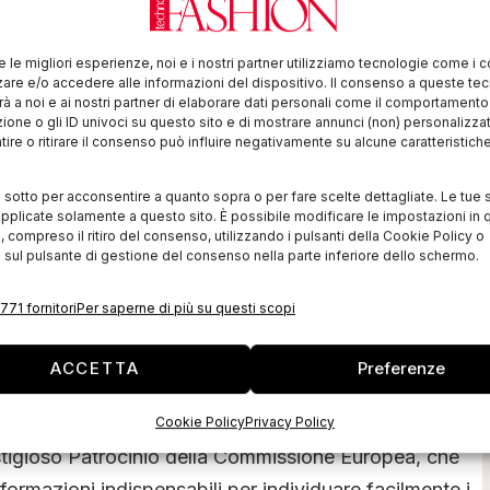
 delle imprese europee dalle contraffazioni extra-UE,
adini dell’Unione nelle loro scelte con una informazione
re le migliori esperienze, noi e i nostri partner utilizziamo tecnologie come i 
re e/o accedere alle informazioni del dispositivo. Il consenso a queste te
ingoli prodotti che decidono di acquistare.
à a noi e ai nostri partner di elaborare dati personali come il comportament
zione o gli ID univoci su questo sito e di mostrare annunci (non) personalizzat
ire o ritirare il consenso può influire negativamente su alcune caratteristich
esti precisi obiettivi il nuovo portale
amomadeineurope.eu
, dedicato alle aziende che
i sotto per acconsentire a quanto sopra o per fare scelte dettagliate. Le tue 
nterno dell’Unione Europea e che vogliono difendere il
pplicate solamente a questo sito. È possibile modificare le impostazioni in q
compreso il ritiro del consenso, utilizzando i pulsanti della Cookie Policy o
 e la propria professionalità, nonché ai consumatori
 sul pulsante di gestione del consenso nella parte inferiore dello schermo.
n cerca di garanzie sull’origine di prodotti e servizi,
ropee.
771 fornitori
Per saperne di più su questi scopi
ni,
Eleonora Piazzolla
e
Andrea Parise
,
ACCETTA
Preferenze
ietà di creatività e immagine) e amministratore
 nel trattamento dell’immagine fotografica), il portale
Cookie Policy
Privacy Policy
igioso Patrocinio della Commissione Europea, che
informazioni indispensabili per individuare facilmente i