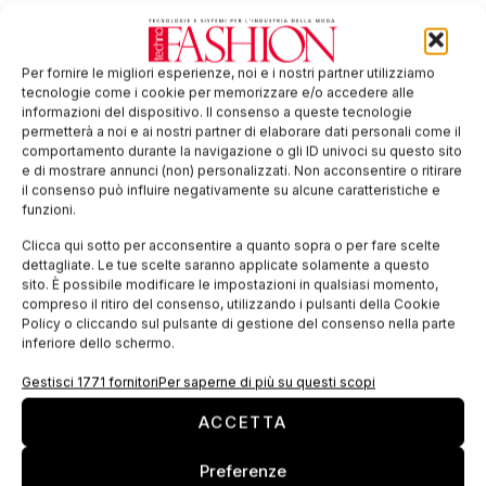
simulazione indumenti, basato su reali caratteristiche
del tessuto.
Per fornire le migliori esperienze, noi e i nostri partner utilizziamo
Eneas 3D Viewer
2012
©,
per calzetteria permette la
tecnologie come i cookie per memorizzare e/o accedere alle
informazioni del dispositivo. Il consenso a queste tecnologie
realizzazione di calze virtuali in full 3D, a partire dal
permetterà a noi e ai nostri partner di elaborare dati personali come il
disegno in 2D oppure la creazione della calza
comportamento durante la navigazione o gli ID univoci su questo sito
e di mostrare annunci (non) personalizzati. Non acconsentire o ritirare
direttamente sul modello 3D.
il consenso può influire negativamente su alcune caratteristiche e
funzioni.
Una libreria di oltre 700 tipi di calze in 3D, dalle
Clicca qui sotto per acconsentire a quanto sopra o per fare scelte
standard alle sportive, dalle atletiche a quelle da
dettagliate. Le tue scelte saranno applicate solamente a questo
neonato e bambino, lo rende uno strumento unico,
sito. È possibile modificare le impostazioni in qualsiasi momento,
compreso il ritiro del consenso, utilizzando i pulsanti della Cookie
semplice da usare ed indispensabile per ogni
Policy o cliccando sul pulsante di gestione del consenso nella parte
calzificio.
inferiore dello schermo.
Eneas PageStudio
2012
©,
un programma di
Gestisci 1771 fornitori
Per saperne di più su questi scopi
impaginazione grafica che consente la presentazione
ACCETTA
dei disegni, delle collezioni e delle tirelle in una veste
nuova più valorizzata e più attraente.
Preferenze