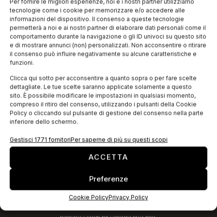
Da oggi è disponibile online il secondo numero di
Per fornire le migliori esperienze, noi e i nostri partner utilizziamo
Technofashion World, la rivista studiata per portare la tecnica
tecnologie come i cookie per memorizzare e/o accedere alle
e la tecnologia del made in Italy nel mondo. In questo
informazioni del dispositivo. Il consenso a queste tecnologie
permetterà a noi e ai nostri partner di elaborare dati personali come il
comportamento durante la navigazione o gli ID univoci su questo sito
e di mostrare annunci (non) personalizzati. Non acconsentire o ritirare
EDICOLA WEB
il consenso può influire negativamente su alcune caratteristiche e
funzioni.
Clicca qui sotto per acconsentire a quanto sopra o per fare scelte
dettagliate. Le tue scelte saranno applicate solamente a questo
sito. È possibile modificare le impostazioni in qualsiasi momento,
compreso il ritiro del consenso, utilizzando i pulsanti della Cookie
Policy o cliccando sul pulsante di gestione del consenso nella parte
inferiore dello schermo.
Gestisci 1771 fornitori
Per saperne di più su questi scopi
ACCETTA
ISCRIVITI ALLA NEWSLETTER
Preferenze
Cookie Policy
Privacy Policy