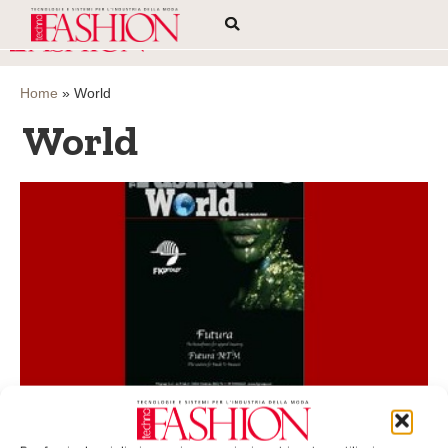
Home
»
World
World
Il nuovo numero di Technofashion World è
online