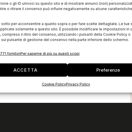
zione o gli ID univoci su questo sito e di mostrare annunci (non) personalizzat
ire o ritirare il consenso può influire negativamente su alcune caratteristich
i sotto per acconsentire a quanto sopra o per fare scelte dettagliate. Le tue 
pplicate solamente a questo sito. È possibile modificare le impostazioni in q
compreso il ritiro del consenso, utilizzando i pulsanti della Cookie Policy o
 sul pulsante di gestione del consenso nella parte inferiore dello schermo.
771 fornitori
Per saperne di più su questi scopi
ACCETTA
Preferenze
Cookie Policy
Privacy Policy