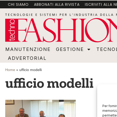
CHI SIAMO
ABBONATI ALLA RIVISTA
ISCRIVITI ALLA 
MANUTENZIONE
GESTIONE
TECNOLOGI
MANUTENZIONE
GESTIONE
TECNO
ADVERTORIAL
Home
»
ufficio modelli
ufficio modelli
Per forni
memorizza
permetter