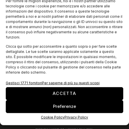
fotovoltaici non è più fantasia ma una realtà, grazie ad una
Per fornire le migliori esperienze, noi e i nostri partner utilizziamo
semplice intuizione dei ricercatori della University of Central
tecnologie come i cookie per memorizzare e/o accedere alle
Florida.
informazioni del dispositivo. Il consenso a queste tecnologie
permetterà a noi e ai nostri partner di elaborare dati personali come il
comportamento durante la navigazione o gli ID univoci su questo sito
e di mostrare annunci (non) personalizzati. Non acconsentire o ritirare
EDICOLA WEB
il consenso può influire negativamente su alcune caratteristiche e
funzioni.
Clicca qui sotto per acconsentire a quanto sopra o per fare scelte
dettagliate. Le tue scelte saranno applicate solamente a questo
sito. È possibile modificare le impostazioni in qualsiasi momento,
compreso il ritiro del consenso, utilizzando i pulsanti della Cookie
Policy o cliccando sul pulsante di gestione del consenso nella parte
inferiore dello schermo.
Gestisci 1771 fornitori
Per saperne di più su questi scopi
ACCETTA
ISCRIVITI ALLA NEWSLETTER
Preferenze
Cookie Policy
Privacy Policy