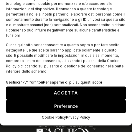
2015 il corso “Blu: tinture in guado e indaco” che si propone
tecnologie come i cookie per memorizzare e/o accedere alle
di far conoscere il mondo delle tinture con le piante da
informazioni del dispositivo. Il consenso a queste tecnologie
permetterà a noi e ai nostri partner di elaborare dati personali come il
comportamento durante la navigazione o gli ID univoci su questo sito
e di mostrare annunci (non) personalizzati. Non acconsentire o ritirare
EDICOLA WEB
il consenso può influire negativamente su alcune caratteristiche e
funzioni.
Clicca qui sotto per acconsentire a quanto sopra o per fare scelte
dettagliate. Le tue scelte saranno applicate solamente a questo
sito. È possibile modificare le impostazioni in qualsiasi momento,
compreso il ritiro del consenso, utilizzando i pulsanti della Cookie
Policy o cliccando sul pulsante di gestione del consenso nella parte
inferiore dello schermo.
Gestisci 1771 fornitori
Per saperne di più su questi scopi
ACCETTA
ISCRIVITI ALLA NEWSLETTER
Preferenze
Cookie Policy
Privacy Policy