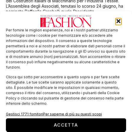
dei Costruttori Italiani di Macchinario per l’Industria Tessile.
L’Assemblea degli Associati, tenutasi lo scorso 24 giugno, ha
nominato Raffaella Carabelli quale Presidente
Macchine tessili: recupera nel 2010 l’indice
Per fornire le migliori esperienze, noi e i nostri partner utilizziamo
degli ordini
tecnologie come i cookie per memorizzare e/o accedere alle
informazioni del dispositivo. Il consenso a queste tecnologie
Crescono del 4% gli ordini di macchine tessili nel IV trimestre
permetterà a noi e ai nostri partner di elaborare dati personali come il
del 2010 (valore assoluto 159,4; base 2005 = 100), grazie
comportamento durante la navigazione o gli ID univoci su questo sito
all’incremento del 2% sui mercati esteri (valore assoluto 172,1)
e di mostrare annunci (non) personalizzati. Non acconsentire o ritirare
e del 28% sull’interno (127,8). Alla fine del IV trimestre 2010 Il
il consenso può influire negativamente su alcune caratteristiche e
portafoglio ordini indica un lavoro assicurato per 4,2 mesi, in
funzioni.
linea con quanto evidenziato a settembre (4,5 mesi).
Clicca qui sotto per acconsentire a quanto sopra o per fare scelte
dettagliate. Le tue scelte saranno applicate solamente a questo
sito. È possibile modificare le impostazioni in qualsiasi momento,
EDICOLA WEB
compreso il ritiro del consenso, utilizzando i pulsanti della Cookie
Policy o cliccando sul pulsante di gestione del consenso nella parte
inferiore dello schermo.
Gestisci 1771 fornitori
Per saperne di più su questi scopi
ACCETTA