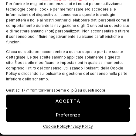
Rhodia, un’azienda del Gruppo Solvay che produce filati e
Per fornire le migliori esperienze, noi e i nostri partner utilizziamo
fibre intelligenti e sostenibili, fa ora parte della Sustainable
tecnologie come i cookie per memorizzare e/o accedere alle
ApparelCoalition (SAC), un ente internazionale senza fini di
informazioni del dispositivo. Il consenso a queste tecnologie
lucro, il cui obiettivo
permetterà a noi e ai nostri partner di elaborare dati personali come il
comportamento durante la navigazione o gli ID univoci su questo sito
e di mostrare annunci (non) personalizzati. Non acconsentire o ritirare
il consenso può influire negativamente su alcune caratteristiche e
EDICOLA WEB
funzioni.
Clicca qui sotto per acconsentire a quanto sopra o per fare scelte
dettagliate. Le tue scelte saranno applicate solamente a questo
sito. È possibile modificare le impostazioni in qualsiasi momento,
compreso il ritiro del consenso, utilizzando i pulsanti della Cookie
Policy o cliccando sul pulsante di gestione del consenso nella parte
inferiore dello schermo.
Gestisci 1771 fornitori
Per saperne di più su questi scopi
ACCETTA
Preferenze
ISCRIVITI ALLA NEWSLETTER
Cookie Policy
Privacy Policy