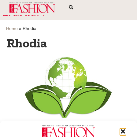
Home
»
Rhodia
Rhodia
Rhodia entra a fare parte della Sustainable
ApparelCoalition