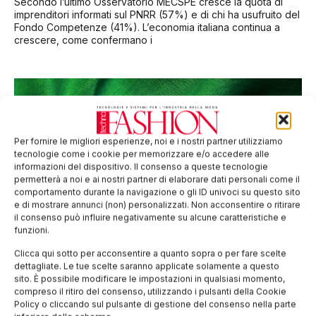
Secondo l’ultimo Osservatorio MECSPE cresce la quota di
imprenditori informati sul PNRR (57%) e di chi ha usufruito del
Fondo Competenze (41%). L’economia italiana continua a
crescere, come confermano i
Per fornire le migliori esperienze, noi e i nostri partner utilizziamo
tecnologie come i cookie per memorizzare e/o accedere alle
informazioni del dispositivo. Il consenso a queste tecnologie
permetterà a noi e ai nostri partner di elaborare dati personali come il
comportamento durante la navigazione o gli ID univoci su questo sito
e di mostrare annunci (non) personalizzati. Non acconsentire o ritirare
il consenso può influire negativamente su alcune caratteristiche e
funzioni.
Moda: un’invitata speciale al banchetto del
PNRR
Clicca qui sotto per acconsentire a quanto sopra o per fare scelte
dettagliate. Le tue scelte saranno applicate solamente a questo
Avv. Giuseppe Croari – Dott.ssa Francesca Lorenzi
sito. È possibile modificare le impostazioni in qualsiasi momento,
www.fclex.it Il PNRR, come ormai noto, presta particolare
compreso il ritiro del consenso, utilizzando i pulsanti della Cookie
attenzione al comparto Moda, nello specifico al settore del
Policy o cliccando sul pulsante di gestione del consenso nella parte
Tessile. Vediamone i punti principali e