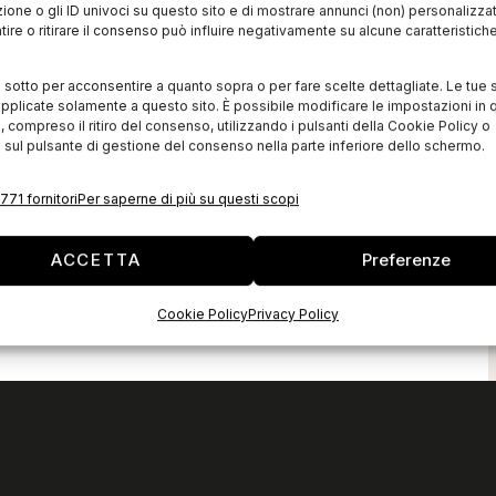
zione o gli ID univoci su questo sito e di mostrare annunci (non) personalizzat
ire o ritirare il consenso può influire negativamente su alcune caratteristich
i sotto per acconsentire a quanto sopra o per fare scelte dettagliate. Le tue 
pplicate solamente a questo sito. È possibile modificare le impostazioni in q
compreso il ritiro del consenso, utilizzando i pulsanti della Cookie Policy o
 sul pulsante di gestione del consenso nella parte inferiore dello schermo.
771 fornitori
Per saperne di più su questi scopi
ACCETTA
Preferenze
Cookie Policy
Privacy Policy