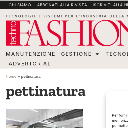
CHI SIAMO
ABBONATI ALLA RIVISTA
ISCRIVITI ALLA 
MANUTENZIONE
GESTIONE
TECNOLOGI
MANUTENZIONE
GESTIONE
TECNO
ADVERTORIAL
Home
»
pettinatura
pettinatura
Per forni
memorizza
permetter