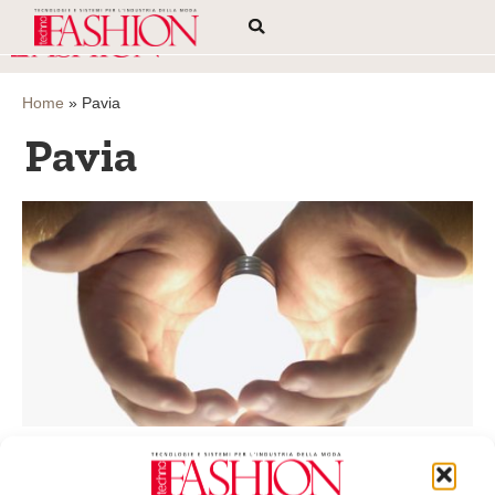
Home
»
Pavia
Pavia
Da Pavia un bando per i nuovi progetti
imprenditoriali innovativi