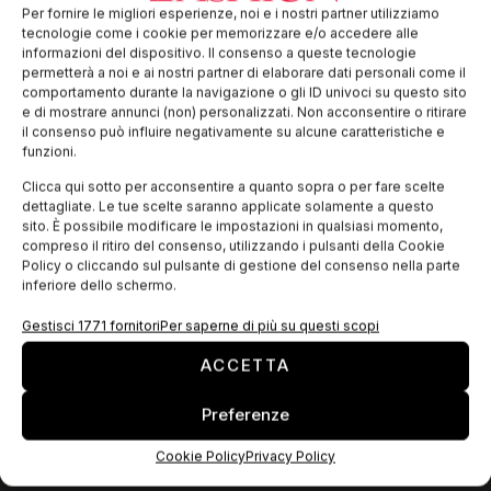
La Camera di Commercio di Pavia promuove il “Bando a
Per fornire le migliori esperienze, noi e i nostri partner utilizziamo
sostegno di nuovi progetti imprenditoriali a carattere
tecnologie come i cookie per memorizzare e/o accedere alle
innovativo” che intende favorire l’ideazione e la
informazioni del dispositivo. Il consenso a queste tecnologie
realizzazione di progetti a carattere innovativo
permetterà a noi e ai nostri partner di elaborare dati personali come il
comportamento durante la navigazione o gli ID univoci su questo sito
e di mostrare annunci (non) personalizzati. Non acconsentire o ritirare
il consenso può influire negativamente su alcune caratteristiche e
EDICOLA WEB
funzioni.
Clicca qui sotto per acconsentire a quanto sopra o per fare scelte
dettagliate. Le tue scelte saranno applicate solamente a questo
sito. È possibile modificare le impostazioni in qualsiasi momento,
compreso il ritiro del consenso, utilizzando i pulsanti della Cookie
Policy o cliccando sul pulsante di gestione del consenso nella parte
inferiore dello schermo.
Gestisci 1771 fornitori
Per saperne di più su questi scopi
ACCETTA
Preferenze
ISCRIVITI ALLA NEWSLETTER
Cookie Policy
Privacy Policy