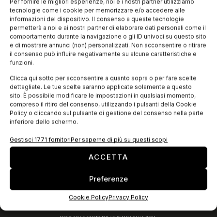
taglio Paragon®, che è frutto di decenni di esperienza e
Per fornire le migliori esperienze, noi e i nostri partner utilizziamo
conoscenza acquisite da Gerber in oltre 250 milioni di ore di
tecnologie come i cookie per memorizzare e/o accedere alle
taglio
informazioni del dispositivo. Il consenso a queste tecnologie
permetterà a noi e ai nostri partner di elaborare dati personali come il
comportamento durante la navigazione o gli ID univoci su questo sito
e di mostrare annunci (non) personalizzati. Non acconsentire o ritirare
EDICOLA WEB
il consenso può influire negativamente su alcune caratteristiche e
funzioni.
Clicca qui sotto per acconsentire a quanto sopra o per fare scelte
dettagliate. Le tue scelte saranno applicate solamente a questo
sito. È possibile modificare le impostazioni in qualsiasi momento,
compreso il ritiro del consenso, utilizzando i pulsanti della Cookie
Policy o cliccando sul pulsante di gestione del consenso nella parte
inferiore dello schermo.
Gestisci 1771 fornitori
Per saperne di più su questi scopi
ACCETTA
ISCRIVITI ALLA NEWSLETTER
Preferenze
Cookie Policy
Privacy Policy