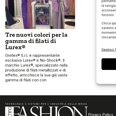
permetter
la naviga
acconsent
funzioni.
Clicca qu
saranno a
momento, 
Tre nuovi colori per la
cliccando
gamma di filati di
Lurex®
Gestisci 1
Givitex® S.r.l. è rappresentante
esclusiva Lurex® e No-Shock®. Il
marchio Lurex®, specializzato nella
produzione di filati metallizzati e di
effetto, arricchisce la sua già vasta
gamma di filati con con
Privacy Policy