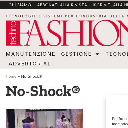
CHI SIAMO
ABBONATI ALLA RIVISTA
ISCRIVITI ALLA 
MANUTENZIONE
GESTIONE
TECNOLOGI
MANUTENZIONE
GESTIONE
TECNO
ADVERTORIAL
Home
»
No-Shock®
No-Shock®
Per forni
memorizza