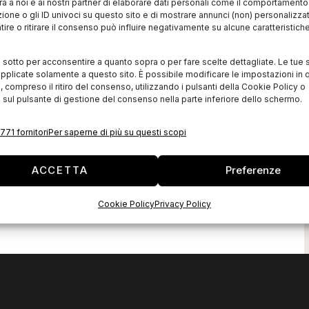
à a noi e ai nostri partner di elaborare dati personali come il comportament
zione o gli ID univoci su questo sito e di mostrare annunci (non) personalizzat
ire o ritirare il consenso può influire negativamente su alcune caratteristich
i sotto per acconsentire a quanto sopra o per fare scelte dettagliate. Le tue 
pplicate solamente a questo sito. È possibile modificare le impostazioni in q
compreso il ritiro del consenso, utilizzando i pulsanti della Cookie Policy o
 sul pulsante di gestione del consenso nella parte inferiore dello schermo.
771 fornitori
Per saperne di più su questi scopi
ACCETTA
Preferenze
Cookie Policy
Privacy Policy