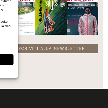
o durante
i. Non
e e
scelte
ualsiasi
ISCRIVITI ALLA NEWSLETTER