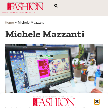
Home
»
Michele Mazzanti
Michele Mazzanti
Il “virtuale” si sposa con l’artigianalità
Tratto da Technofashion di febbraio, pag. 60 «Non