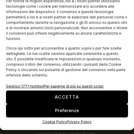
chiamatemi stilista, perché non sono mai stato in grado di
Per fornire le migliori esperienze, noi e i nostri partner utilizziamo
disegnare una silhouette», racconta e scrive Roberto Cavalli
tecnologie come i cookie per memorizzare e/o accedere alle
nel libro autobiografico intitolato
informazioni del dispositivo. Il consenso a queste tecnologie
permetterà a noi e ai nostri partner di elaborare dati personali come il
comportamento durante la navigazione o gli ID univoci su questo sito
e di mostrare annunci (non) personalizzati. Non acconsentire o ritirare
EDICOLA WEB
il consenso può influire negativamente su alcune caratteristiche e
funzioni.
Clicca qui sotto per acconsentire a quanto sopra o per fare scelte
dettagliate. Le tue scelte saranno applicate solamente a questo
sito. È possibile modificare le impostazioni in qualsiasi momento,
compreso il ritiro del consenso, utilizzando i pulsanti della Cookie
Policy o cliccando sul pulsante di gestione del consenso nella parte
inferiore dello schermo.
Gestisci 1771 fornitori
Per saperne di più su questi scopi
ACCETTA
ISCRIVITI ALLA NEWSLETTER
Preferenze
Cookie Policy
Privacy Policy