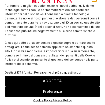
marchio a motivi ripetuti
Per fornire le migliori esperienze, noi e i nostri partner utilizziamo
tecnologie come i cookie per memorizzare e/o accedere alle
di Luca Mariani – Jacobacci & Partners Il mondo della Moda è
informazioni del dispositivo. Il consenso a queste tecnologie
abitato da motivi iconici: il loro tratto essenziale è la capacità
permetterà a noi e ai nostri partner di elaborare dati personali come il
di essere unici e facilmente identificabili da
comportamento durante la navigazione o gli ID univoci su questo sito
e di mostrare annunci (non) personalizzati. Non acconsentire o ritirare
il consenso può influire negativamente su alcune caratteristiche e
EDICOLA WEB
funzioni.
Clicca qui sotto per acconsentire a quanto sopra o per fare scelte
dettagliate. Le tue scelte saranno applicate solamente a questo
sito. È possibile modificare le impostazioni in qualsiasi momento,
compreso il ritiro del consenso, utilizzando i pulsanti della Cookie
Policy o cliccando sul pulsante di gestione del consenso nella parte
inferiore dello schermo.
Gestisci 1771 fornitori
Per saperne di più su questi scopi
ACCETTA
Preferenze
ISCRIVITI ALLA NEWSLETTER
Cookie Policy
Privacy Policy