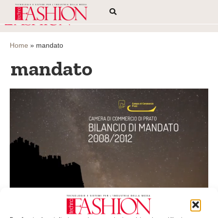
Home
»
mandato
mandato
Prato racconta 5 anni in 12 minuti
Cinque anni, tanti progetti e iniziative, un lungo percorso per