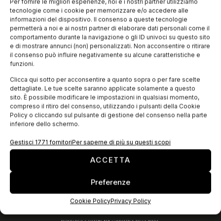
cercare di andare incontro alle necessità di un sistema
Per fornire le migliori esperienze, noi e i nostri partner utilizziamo
imprenditoriale in continua evoluzione. Cinque anni raccontati
tecnologie come i cookie per memorizzare e/o accedere alle
in dodici minuti, con
informazioni del dispositivo. Il consenso a queste tecnologie
permetterà a noi e ai nostri partner di elaborare dati personali come il
comportamento durante la navigazione o gli ID univoci su questo sito
e di mostrare annunci (non) personalizzati. Non acconsentire o ritirare
EDICOLA WEB
il consenso può influire negativamente su alcune caratteristiche e
funzioni.
Clicca qui sotto per acconsentire a quanto sopra o per fare scelte
dettagliate. Le tue scelte saranno applicate solamente a questo
sito. È possibile modificare le impostazioni in qualsiasi momento,
compreso il ritiro del consenso, utilizzando i pulsanti della Cookie
Policy o cliccando sul pulsante di gestione del consenso nella parte
inferiore dello schermo.
Gestisci 1771 fornitori
Per saperne di più su questi scopi
ACCETTA
ISCRIVITI ALLA NEWSLETTER
Preferenze
Cookie Policy
Privacy Policy