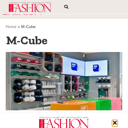
Home
»
M-Cube
M-Cube
Una nuova brand identity per Athletes World
supportata dalla tecnologia M-CUBE