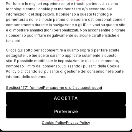
Athletes World, retailer italiano di riferimento per lo sport-
Per fornire le migliori esperienze, noi e i nostri partner utilizziamo
style con oltre 150 negozi in Italia, ha scelto la tecnologia M-
tecnologie come i cookie per memorizzare e/o accedere alle
Cube per supportare la nascita del nuovo marchio AW LAB e
informazioni del dispositivo. Il consenso a queste tecnologie
realizzare una
permetterà a noi e ai nostri partner di elaborare dati personali come il
comportamento durante la navigazione o gli ID univoci su questo sito
e di mostrare annunci (non) personalizzati. Non acconsentire o ritirare
il consenso può influire negativamente su alcune caratteristiche e
EDICOLA WEB
funzioni.
Clicca qui sotto per acconsentire a quanto sopra o per fare scelte
dettagliate. Le tue scelte saranno applicate solamente a questo
sito. È possibile modificare le impostazioni in qualsiasi momento,
compreso il ritiro del consenso, utilizzando i pulsanti della Cookie
Policy o cliccando sul pulsante di gestione del consenso nella parte
inferiore dello schermo.
Gestisci 1771 fornitori
Per saperne di più su questi scopi
ACCETTA
Preferenze
ISCRIVITI ALLA NEWSLETTER
Cookie Policy
Privacy Policy