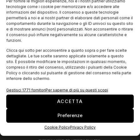
Gilardelli 10 di Legnano (MI) sarà possibile possibile visitare la
Per fornire le migliori esperienze, noi e i nostri partner utilizziamo
mostra “C’era una volta il baco da seta” organizzata dall’
tecnologie come i cookie per memorizzare e/o accedere alle
Associazione
informazioni del dispositivo. Il consenso a queste tecnologie
permetterà a noi e ai nostri partner di elaborare dati personali come il
comportamento durante la navigazione o gli ID univoci su questo sito
e di mostrare annunci (non) personalizzati. Non acconsentire o ritirare
EDICOLA WEB
il consenso può influire negativamente su alcune caratteristiche e
funzioni.
Clicca qui sotto per acconsentire a quanto sopra o per fare scelte
dettagliate. Le tue scelte saranno applicate solamente a questo
sito. È possibile modificare le impostazioni in qualsiasi momento,
compreso il ritiro del consenso, utilizzando i pulsanti della Cookie
Policy o cliccando sul pulsante di gestione del consenso nella parte
inferiore dello schermo.
Gestisci 1771 fornitori
Per saperne di più su questi scopi
ACCETTA
ISCRIVITI ALLA NEWSLETTER
Preferenze
Cookie Policy
Privacy Policy