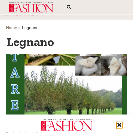
Home
»
Legnano
Legnano
Il baco da seta in mostra a Legnano
Fino all’11 maggio presso il Palazzo Leone da Perego, via