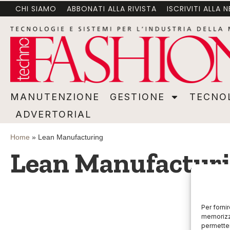
CHI SIAMO
ABBONATI ALLA RIVISTA
ISCRIVITI ALLA 
MANUTENZIONE
GESTIONE
TECNOLOGI
MANUTENZIONE
GESTIONE
TECNO
ADVERTORIAL
Home
»
Lean Manufacturing
Lean Manufactur
Per forni
memorizza
permetter