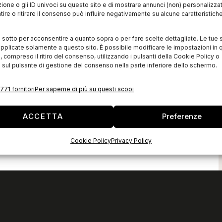
zione o gli ID univoci su questo sito e di mostrare annunci (non) personalizzat
ire o ritirare il consenso può influire negativamente su alcune caratteristich
i sotto per acconsentire a quanto sopra o per fare scelte dettagliate. Le tue 
pplicate solamente a questo sito. È possibile modificare le impostazioni in q
compreso il ritiro del consenso, utilizzando i pulsanti della Cookie Policy o
 sul pulsante di gestione del consenso nella parte inferiore dello schermo.
771 fornitori
Per saperne di più su questi scopi
ACCETTA
Preferenze
Cookie Policy
Privacy Policy